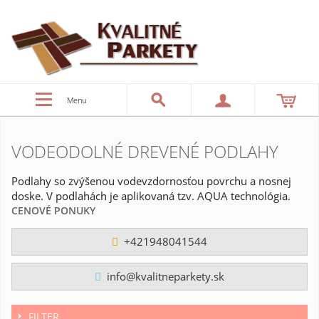
Menu
VODEODOLNÉ DREVENÉ PODLAHY
Podlahy so zvýšenou vodevzdornosťou povrchu a nosnej
doske. V podlahách je aplikovaná tzv. AQUA technológia.
CENOVÉ PONUKY
+421948041544
info@kvalitneparkety.sk
FILTER