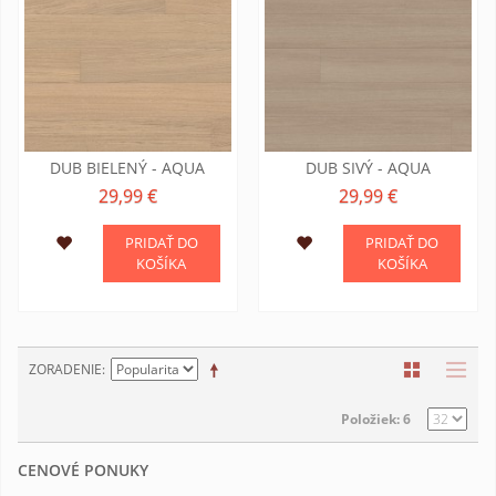
DUB BIELENÝ - AQUA
DUB SIVÝ - AQUA
29,99 €
29,99 €
PRIDAŤ DO
PRIDAŤ DO
KOŠÍKA
KOŠÍKA
ZORADENIE
Položiek: 6
CENOVÉ PONUKY