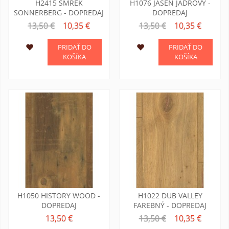
H2415 SMREK
H1076 JASEŇ JADROVÝ -
SONNERBERG - DOPREDAJ
DOPREDAJ
13,50 €
10,35 €
13,50 €
10,35 €
PRIDAŤ DO
PRIDAŤ DO
KOŠÍKA
KOŠÍKA
H1050 HISTORY WOOD -
H1022 DUB VALLEY
DOPREDAJ
FAREBNÝ - DOPREDAJ
13,50 €
13,50 €
10,35 €