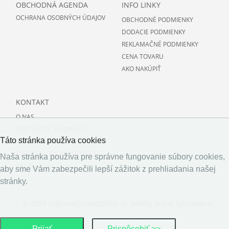
OBCHODNÁ AGENDA
INFO LINKY
OCHRANA OSOBNÝCH ÚDAJOV
OBCHODNÉ PODMIENKY
DODACIE PODMIENKY
REKLAMAČNÉ PODMIENKY
CENA TOVARU
AKO NAKÚPIŤ
KONTAKT
O NAS
KONTAKTNE INFORMACIE
Táto stránka používa cookies
O PODLAHACH
PODPORUJEME NAJMENSICH
Naša stránka používa pre správne fungovanie súbory cookies,
KALKULÁCIA
aby sme Vám zabezpečili lepší zážitok z prehliadania našej
stránky.
© 2026 najlacnejsiepodlahy.sk. Všetky práva vyhradené.
Prijať
Prispôsobiť >>