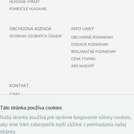
HĽADANÉ VÝRAZY
POKROČILÉ HĽADANIE
OBCHODNÁ AGENDA
INFO LINKY
OCHRANA OSOBNÝCH ÚDAJOV
OBCHODNÉ PODMIENKY
DODACIE PODMIENKY
REKLAMAČNÉ PODMIENKY
CENA TOVARU
AKO NAKÚPIŤ
KONTAKT
O NAS
KONTAKTNE INFORMACIE
Táto stránka používa cookies
O PODLAHACH
PODPORUJEME NAJMENSICH
Naša stránka používa pre správne fungovanie súbory cookies,
KALKULÁCIA
aby sme Vám zabezpečili lepší zážitok z prehliadania našej
stránky.