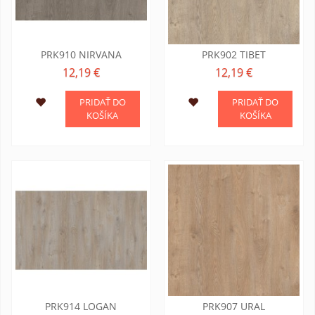
PRK910 NIRVANA
PRK902 TIBET
12,19 €
12,19 €
PRIDAŤ DO
PRIDAŤ DO
KOŠÍKA
KOŠÍKA
PRK914 LOGAN
PRK907 URAL