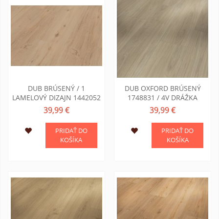
DUB BRÚSENÝ / 1
DUB OXFORD BRÚSENÝ
LAMELOVÝ DIZAJN 1442052
1748831 / 4V DRÁŽKA
39,99 €
39,99 €
PRIDAŤ DO
PRIDAŤ DO
KOŠÍKA
KOŠÍKA