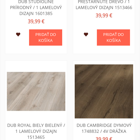
DUB STUDIOLINE
PRESTÁRNUTÉ DREVO / 1
PRÍRODNÝ / 1 LAMELOVÝ
LAMELOVÝ DIZAJN 1513466
DIZAJN 1601385
39,99 €
39,99 €
PRIDAŤ DO
PRIDAŤ DO
KOŠÍKA
KOŠÍKA
DUB ROYAL BIELY BIELENÝ /
DUB CAMBRIDGE DYMOVÝ
1 LAMELOVÝ DIZAJN
1748832 / 4V DRÁŽKA
1513465
39,99 €