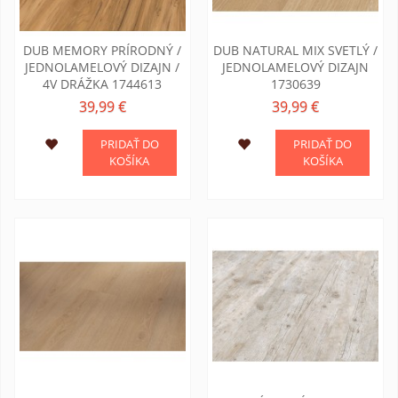
DUB MEMORY PRÍRODNÝ /
DUB NATURAL MIX SVETLÝ /
JEDNOLAMELOVÝ DIZAJN /
JEDNOLAMELOVÝ DIZAJN
4V DRÁŽKA 1744613
1730639
39,99 €
39,99 €
PRIDAŤ DO
PRIDAŤ DO
KOŠÍKA
KOŠÍKA