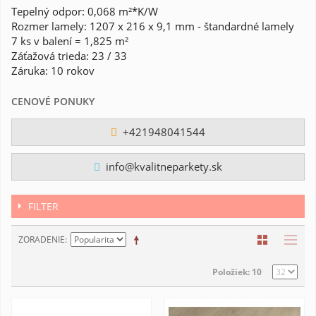
Tepelný odpor:
0,068 m²*K/W
Rozmer lamely: 1207 x 216 x 9,1 mm - štandardné lamely
7 ks v balení = 1,825 m²
Záťažová trieda: 23 / 33
Záruka: 10 rokov
CENOVÉ PONUKY
+421948041544
info@kvalitneparkety.sk
FILTER
ZORADENIE
Položiek: 10