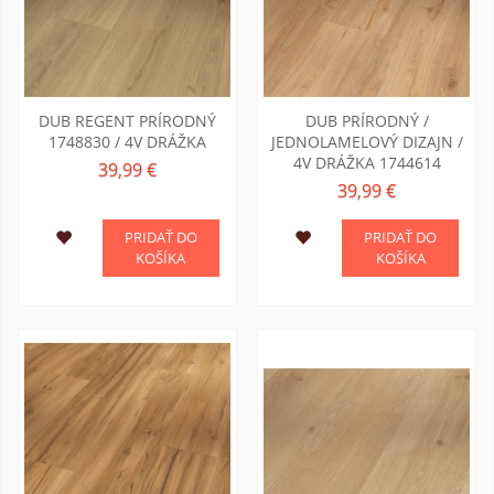
DUB REGENT PRÍRODNÝ
DUB PRÍRODNÝ /
1748830 / 4V DRÁŽKA
JEDNOLAMELOVÝ DIZAJN /
4V DRÁŽKA 1744614
39,99 €
39,99 €
PRIDAŤ DO
PRIDAŤ DO
KOŠÍKA
KOŠÍKA