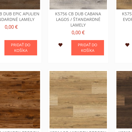
B DUB EPIC APULIEN
K5756 CB DUB CABANA
K575
ANDARDNÉ LAMELY
LAGOS / ŠTANDARDNÉ
EVO
LAMELY
0,00 €
0,00 €
PRIDAŤ DO
PRIDAŤ DO
KOŠÍKA
KOŠÍKA