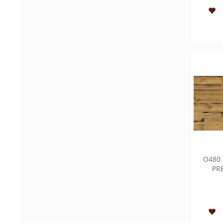
O480 
PR