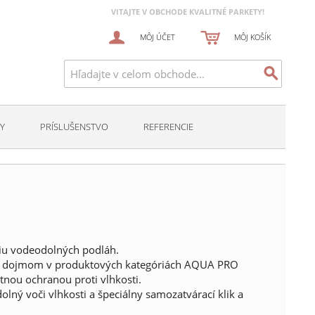
VITAJTE V OBCHODE KVALITNÉ PARKETY!
MÔJ ÚČET
MÔJ KOŠÍK
Y
PRÍSLUŠENSTVO
REFERENCIE
iu vodeodolných podláh.
m a dojmom v produktových kategóriách AQUA PRO
nou ochranou proti vlhkosti.
lný voči vlhkosti a špeciálny samozatvárací klik a