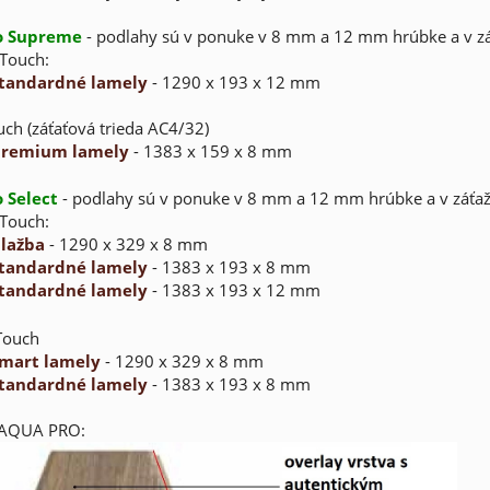
o Supreme
- podlahy sú v ponuke v 8 mm a 12 mm hrúbke a v zá
 Touch:
tandardné lamely
- 1290 x 193 x 12 mm
uch (záťaťová trieda AC4/32)
remium lamely
- 1383 x 159 x 8 mm
 Select
- podlahy sú v ponuke v 8 mm a 12 mm hrúbke a v záťaž
 Touch:
lažba
- 1290 x 329 x 8 mm
tandardné lamely
- 1383 x 193 x 8 mm
tandardné lamely
- 1383 x 193 x 12 mm
 Touch
mart
lamely
- 1290 x 329 x 8 mm
tandardné
lamely
- 1383 x 193 x 8 mm
 AQUA PRO: