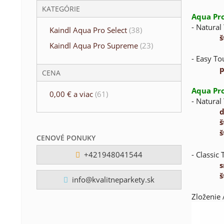
KATEGÓRIE
Aqua Pr
- Natural
Kaindl Aqua Pro Select
(38)
š
Kaindl Aqua Pro Supreme
(23)
- Easy To
p
CENA
Aqua Pro
0,00 €
a viac
(61)
- Natural
d
š
š
CENOVÉ PONUKY
- Classic
+421948041544
s
š
info@kvalitneparkety.sk
Zloženie