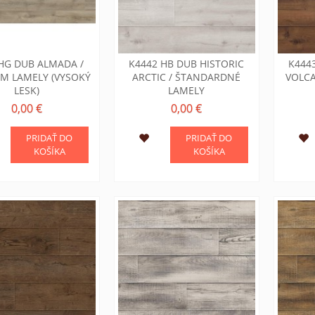
HG DUB ALMADA /
K4442 HB DUB HISTORIC
K444
M LAMELY (VYSOKÝ
ARCTIC / ŠTANDARDNÉ
VOLC
LESK)
LAMELY
0,00 €
0,00 €
PRIDAŤ DO
PRIDAŤ DO
KOŠÍKA
KOŠÍKA