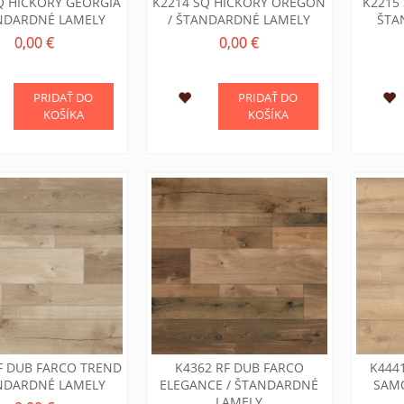
Q HICKORY GEORGIA
K2214 SQ HICKORY OREGON
K2215
ANDARDNÉ LAMELY
/ ŠTANDARDNÉ LAMELY
ŠTA
0,00 €
0,00 €
PRIDAŤ DO
PRIDAŤ DO
KOŠÍKA
KOŠÍKA
F DUB FARCO TREND
K4362 RF DUB FARCO
K444
ANDARDNÉ LAMELY
ELEGANCE / ŠTANDARDNÉ
SAM
LAMELY