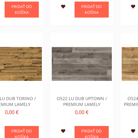
PRIDAŤ DO
PRIDAŤ DO
KOŠÍKA
KOŠÍKA
LU DUB TORINO /
O522 LU DUB UPTOWN /
O524
EMIUM LAMELY
PREMIUM LAMELY
PREMI
0,00 €
0,00 €
PRIDAŤ DO
PRIDAŤ DO
KOŠÍKA
KOŠÍKA