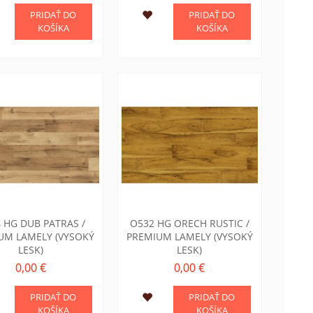
PRIDAŤ DO
PRIDAŤ DO
KOŠÍKA
KOŠÍKA
 HG DUB PATRAS /
O532 HG ORECH RUSTIC /
UM LAMELY (VYSOKÝ
PREMIUM LAMELY (VYSOKÝ
LESK)
LESK)
0,00 €
0,00 €
PRIDAŤ DO
PRIDAŤ DO
KOŠÍKA
KOŠÍKA