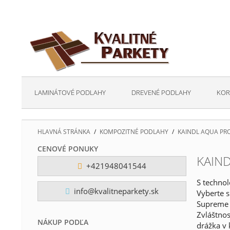
LAMINÁTOVÉ PODLAHY
DREVENÉ PODLAHY
KOR
HLAVNÁ STRÁNKA
/
KOMPOZITNÉ PODLAHY
/
KAINDL AQUA PRO
CENOVÉ PONUKY
KAIND
+421948041544
S techno
info@kvalitneparkety.sk
Vyberte 
Supreme &
Zvláštnos
NÁKUP PODĽA
drážka v