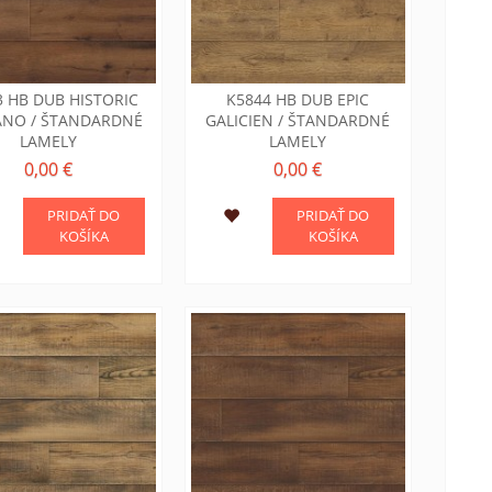
3 HB DUB HISTORIC
K5844 HB DUB EPIC
ANO / ŠTANDARDNÉ
GALICIEN / ŠTANDARDNÉ
LAMELY
LAMELY
0,00 €
0,00 €
PRIDAŤ DO
PRIDAŤ DO
KOŠÍKA
KOŠÍKA