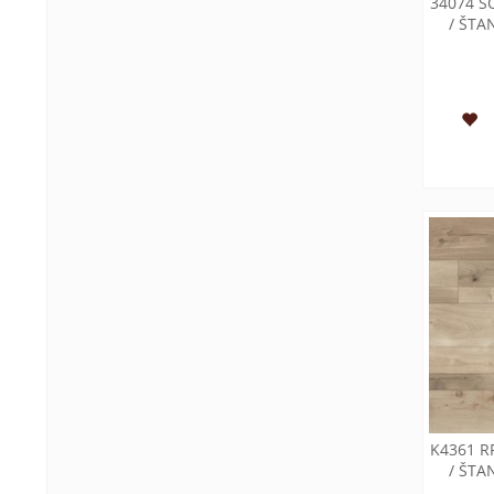
34074 S
/ ŠT
K4361 R
/ ŠT