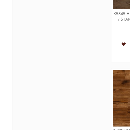
K5845 H
/ ŠT