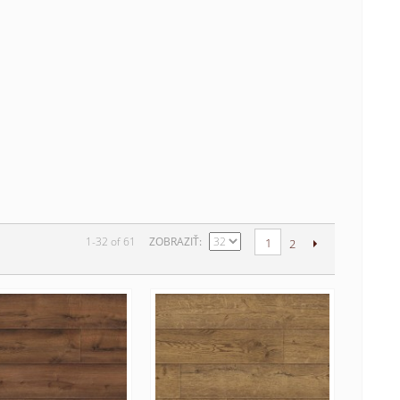
1-32 of 61
ZOBRAZIŤ
1
2