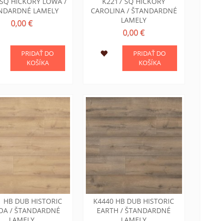
 SQ HICKORY LOWA /
K2217 SQ HICKORY
NDARDNÉ LAMELY
CAROLINA / ŠTANDARDNÉ
LAMELY
0,00 €
0,00 €
PRIDAŤ DO
PRIDAŤ DO
KOŠÍKA
KOŠÍKA
1 HB DUB HISTORIC
K4440 HB DUB HISTORIC
OA / ŠTANDARDNÉ
EARTH / ŠTANDARDNÉ
LAMELY
LAMELY