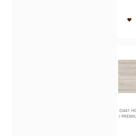
O441 H
/ PREMI