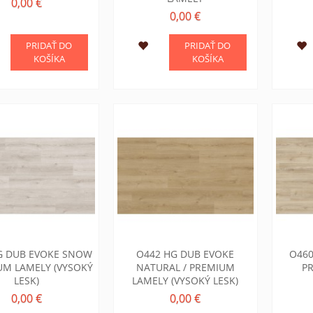
0,00 €
0,00 €
PRIDAŤ DO
PRIDAŤ DO
KOŠÍKA
KOŠÍKA
G DUB EVOKE SNOW
O442 HG DUB EVOKE
O460
UM LAMELY (VYSOKÝ
NATURAL / PREMIUM
P
LESK)
LAMELY (VYSOKÝ LESK)
0,00 €
0,00 €