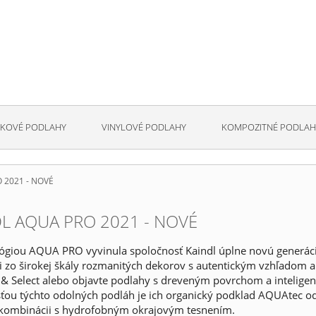
KOVÉ PODLAHY
VINYLOVÉ PODLAHY
KOMPOZITNÉ PODLAH
 2021 - NOVÉ
L AQUA PRO 2021 - NOVÉ
lógiou AQUA PRO vyvinula spoločnosť Kaindl úplne novú generác
si zo širokej škály rozmanitých dekorov s autentickým vzhľado
 Select alebo objavte podlahy s dreveným povrchom a inteligent
ťou týchto odolných podláh je ich organický podklad AQUAtec odo
 kombinácii s hydrofobným okrajovým tesnením.