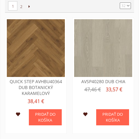
1
2
QUICK STEP AVHBU40364
AVSP40280 DUB CHIA
DUB BOTANICKÝ
47,46 €
33,57 €
KARAMELOVÝ
38,41 €
PRIDAŤ DO
PRIDAŤ DO
KOŠÍKA
KOŠÍKA