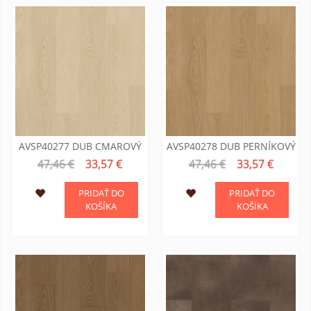
AVSP40277 DUB CMAROVÝ
AVSP40278 DUB PERNÍKOVÝ
47,46 €
33,57 €
47,46 €
33,57 €
PRIDAŤ DO
PRIDAŤ DO
KOŠÍKA
KOŠÍKA