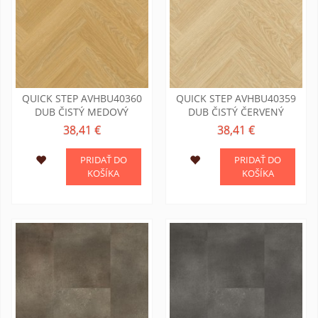
QUICK STEP AVHBU40360
QUICK STEP AVHBU40359
DUB ČISTÝ MEDOVÝ
DUB ČISTÝ ČERVENÝ
38,41 €
38,41 €
PRIDAŤ DO
PRIDAŤ DO
KOŠÍKA
KOŠÍKA