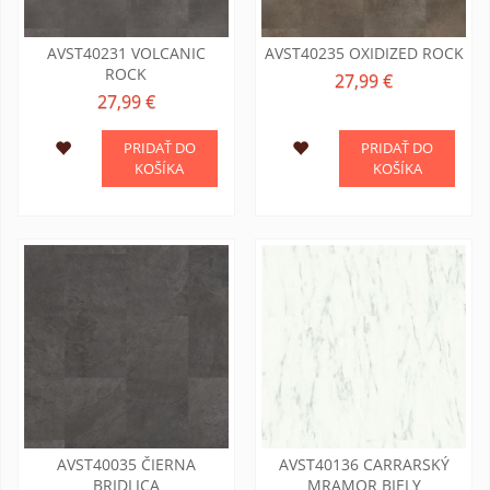
AVST40231 VOLCANIC
AVST40235 OXIDIZED ROCK
ROCK
27,99 €
27,99 €
PRIDAŤ DO
PRIDAŤ DO
KOŠÍKA
KOŠÍKA
AVST40035 ČIERNA
AVST40136 CARRARSKÝ
BRIDLICA
MRAMOR BIELY