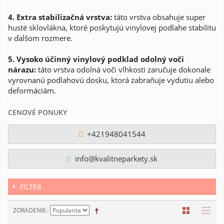
4. Extra stabilizačná vrstva:
táto vrstva obsahuje super
husté sklovlákna, ktoré poskytujú vinylovej podlahe stabilitu
v ďalšom rozmere.
5. Vysoko účinný vinylový podklad odolný voči
nárazu:
táto vrstva odolná voči vlhkosti zaručuje dokonale
vyrovnanú podlahovú dosku, ktorá zabraňuje vydutiu alebo
deformáciám.
CENOVÉ PONUKY
+421948041544
info@kvalitneparkety.sk
FILTER
ZORADENIE