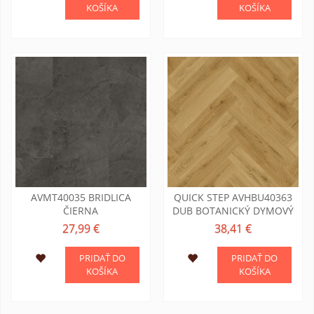
KOŠÍKA
KOŠÍKA
AVMT40035 BRIDLICA
QUICK STEP AVHBU40363
ČIERNA
DUB BOTANICKÝ DYMOVÝ
27,99 €
38,41 €
PRIDAŤ DO
PRIDAŤ DO
KOŠÍKA
KOŠÍKA