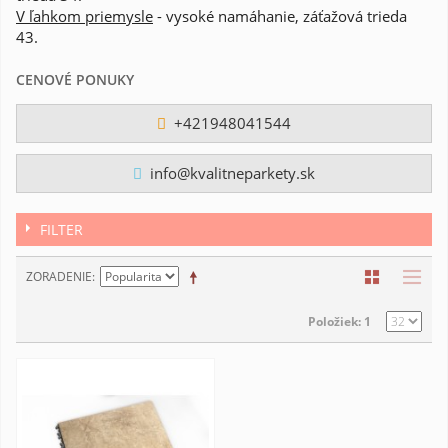
V ľahkom priemysle
- vysoké namáhanie, záťažová trieda
43.
CENOVÉ PONUKY
+421948041544
info@kvalitneparkety.sk
FILTER
ZORADENIE
Položiek: 1