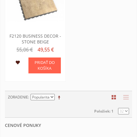
F2120 BUSINESS DECOR -
STONE BEIGE
55,06 €
49,55 €
PRIDAŤ DO
KOŠÍKA
ZORADENIE
Položiek: 1
CENOVÉ PONUKY