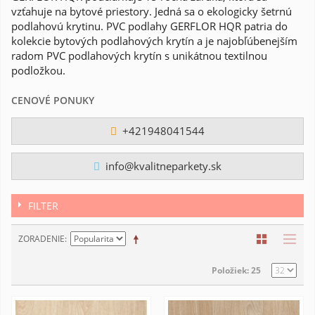
vzťahuje na bytové priestory. Jedná sa o ekologicky šetrnú
podlahovú krytinu. PVC podlahy GERFLOR HQR patria do
kolekcie bytových podlahových krytín a je najobľúbenejším
radom PVC podlahových krytín s unikátnou textilnou
podložkou.
CENOVÉ PONUKY
+421948041544
info@kvalitneparkety.sk
FILTER
ZORADENIE
Položiek: 25