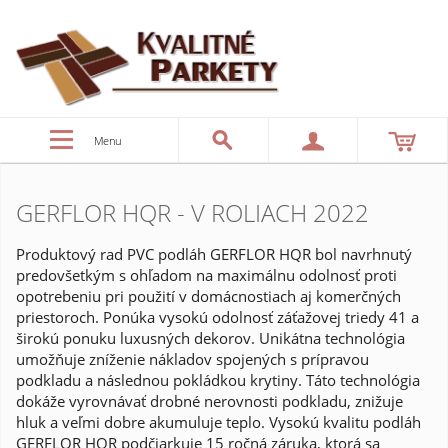
Menu
GERFLOR HQR - V ROLIACH 2022
Produktový rad PVC podláh GERFLOR HQR bol navrhnutý
predovšetkým s ohľadom na maximálnu odolnosť proti
opotrebeniu pri použití v domácnostiach aj komerčných
priestoroch. Ponúka vysokú odolnosť záťažovej triedy 41 a
širokú ponuku luxusných dekorov. Unikátna technológia
umožňuje zníženie nákladov spojených s prípravou
podkladu a následnou pokládkou krytiny. Táto technológia
dokáže vyrovnávať drobné nerovnosti podkladu, znižuje
hluk a veľmi dobre akumuluje teplo. Vysokú kvalitu podláh
GERFLOR HQR podčiarkuje 15 ročná záruka, ktorá sa