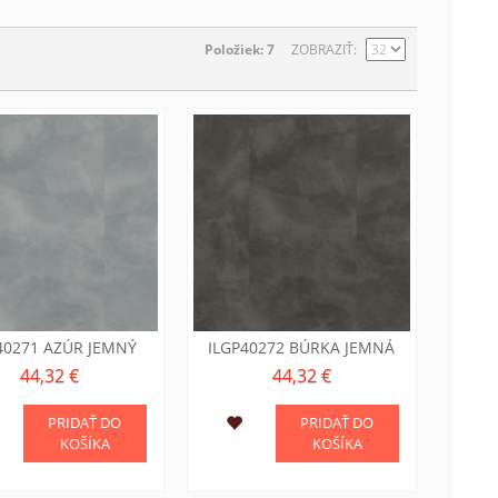
Položiek: 7
ZOBRAZIŤ
40271 AZÚR JEMNÝ
ILGP40272 BÚRKA JEMNÁ
44,32 €
44,32 €
PRIDAŤ DO
PRIDAŤ DO
KOŠÍKA
KOŠÍKA