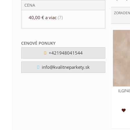
CENA
ZORADEN
40,00 €
a viac
(7)
CENOVÉ PONUKY
+421948041544
info@kvalitneparkety.sk
ILGP4