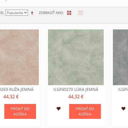
IE
ZOBRAZIŤ AKO
0269 RUŽA JEMNÁ
ILGP40270 LÚKA JEMNÁ
ILGP
44,32 €
44,32 €
PRIDAŤ DO
PRIDAŤ DO
KOŠÍKA
KOŠÍKA