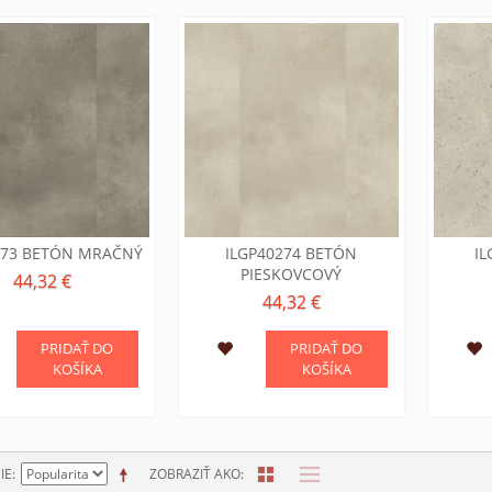
273 BETÓN MRAČNÝ
ILGP40274 BETÓN
I
PIESKOVCOVÝ
44,32 €
44,32 €
PRIDAŤ DO
PRIDAŤ DO
KOŠÍKA
KOŠÍKA
IE
ZOBRAZIŤ AKO