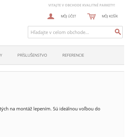
VITAJTE V OBCHODE KVALITNÉ PARKETY!
MÔJ ÚČET
MÔJ KOŠÍK
Y
PRÍSLUŠENSTVO
REFERENCIE
utých na montáž lepením. Sú ideálnou voľbou do