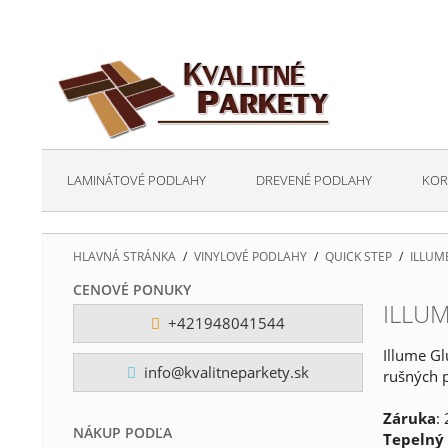
LAMINÁTOVÉ PODLAHY
DREVENÉ PODLAHY
KOR
HLAVNÁ STRÁNKA
/
VINYLOVÉ PODLAHY
/
QUICK STEP
/
ILLUM
CENOVÉ PONUKY
ILLUM
+421948041544
Illume Gl
info@kvalitneparkety.sk
rušných p
Záruka
:
NÁKUP PODĽA
Tepelný