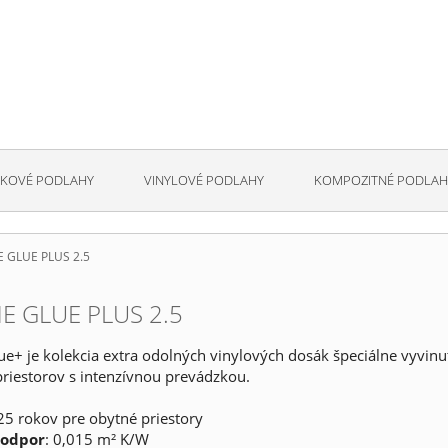
KOVÉ PODLAHY
VINYLOVÉ PODLAHY
KOMPOZITNÉ PODLAH
E GLUE PLUS 2.5
E GLUE PLUS 2.5
ue+ je kolekcia extra odolných vinylových dosák špeciálne vyvin
riestorov s intenzívnou prevádzkou.
 25 rokov pre obytné priestory
 odpor
:
0,015 m² K/W