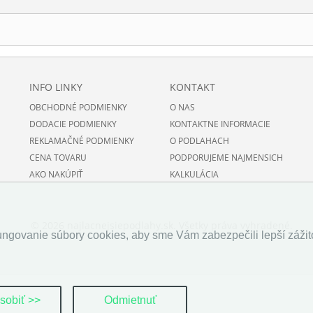
INFO LINKY
KONTAKT
OBCHODNÉ PODMIENKY
O NAS
DODACIE PODMIENKY
KONTAKTNE INFORMACIE
REKLAMAČNÉ PODMIENKY
O PODLAHACH
CENA TOVARU
PODPORUJEME NAJMENSICH
AKO NAKÚPIŤ
KALKULÁCIA
© 2026 najlacnejsiepodlahy.sk. Všetky práva vyhradené.
ngovanie súbory cookies, aby sme Vám zabezpečili lepší zážito
Prispôsobiť >>
Odmietnuť