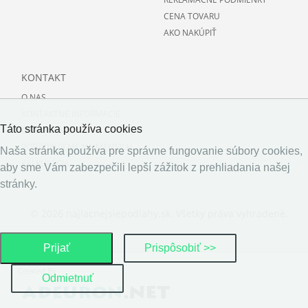
CENA TOVARU
AKO NAKÚPIŤ
KONTAKT
O NAS
KONTAKTNE INFORMACIE
Táto stránka používa cookies
O PODLAHACH
PODPORUJEME NAJMENSICH
Naša stránka používa pre správne fungovanie súbory cookies,
KALKULÁCIA
aby sme Vám zabezpečili lepší zážitok z prehliadania našej
stránky.
© 2026 najlacnejsiepodlahy.sk. Všetky práva vyhradené.
Prijať
Prispôsobiť >>
Created By
Odmietnuť