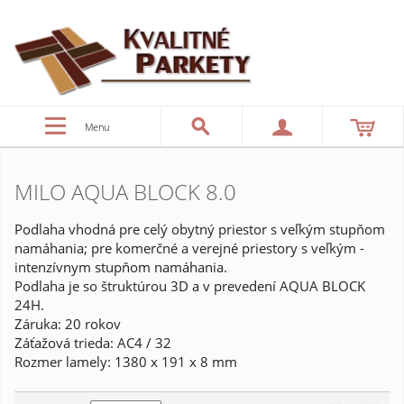
Menu
MILO AQUA BLOCK 8.0
Podlaha vhodná pre celý obytný priestor s veľkým stupňom
namáhania; pre komerčné a verejné priestory s veľkým -
intenzívnym stupňom namáhania.
Podlaha je so štruktúrou 3D a v prevedení AQUA BLOCK
24H.
Záruka: 20 rokov
Záťažová trieda: AC4 / 32
Rozmer lamely: 1380 x 191 x 8 mm