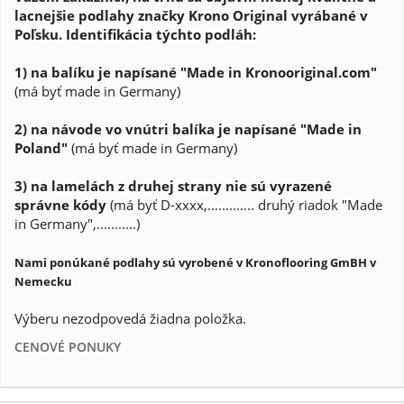
lacnejšie podlahy značky Krono Original vyrábané v
Poľsku. Identifikácia týchto podláh:
1) na balíku je napísané "Made in Kronooriginal.com"
(má byť made in Germany)
2) na návode vo vnútri balíka je napísané "Made in
Poland"
(má byť made in Germany)
3) na lamelách z druhej strany nie sú vyrazené
správne kódy
(má byť D-xxxx,............. druhý riadok "Made
in Germany",...........)
Nami ponúkané podlahy sú vyrobené v Kronoflooring GmBH v
Nemecku
Výberu nezodpovedá žiadna položka.
CENOVÉ PONUKY