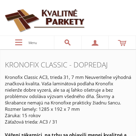
Menu
KRONOFIX CLASSIC - DOPREDAJ
Kronofix Classic AC3, trieda 31, 7 mm Neuveriteľne výhodná
značková kvalita. Vaša laminátová podlaha Kronofix
nielenže dobre vyzerá, ale sa aj ľahko ošetruje a bez
problémov odoláva výzvam všedného dňa. Škvrny a
škrabance nemajú na Kronofixe prakticky žiadnu šancu.
Rozmer lamely: 1285 x 192 x 7 mm
Záruka: 15 rokov
Záťažová trieda: AC3 / 31
Vážení zákazníci, na trhu sa objavili menej kvalitné a