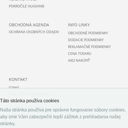
POKROČILÉ HĽADANIE
OBCHODNÁ AGENDA
INFO LINKY
OCHRANA OSOBNÝCH ÚDAJOV
OBCHODNÉ PODMIENKY
DODACIE PODMIENKY
REKLAMAČNÉ PODMIENKY
CENA TOVARU
AKO NAKÚPIŤ
KONTAKT
O NAS
KONTAKTNE INFORMACIE
Táto stránka používa cookies
O PODLAHACH
PODPORUJEME NAJMENSICH
Naša stránka používa pre správne fungovanie súbory cookies,
KALKULÁCIA
aby sme Vám zabezpečili lepší zážitok z prehliadania našej
stránky.