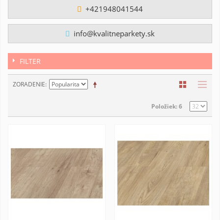
+421948041544
info@kvalitneparkety.sk
FILTER
ZORADENIE
Položiek: 6