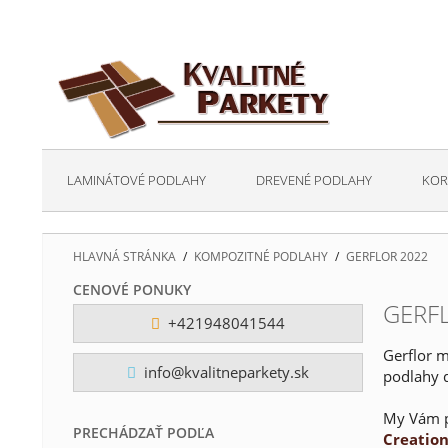
LAMINÁTOVÉ PODLAHY
DREVENÉ PODLAHY
KOR
HLAVNÁ STRÁNKA
/
KOMPOZITNÉ PODLAHY
/
GERFLOR 2022
CENOVÉ PONUKY
GERF
+421948041544
Gerflor m
info@kvalitneparkety.sk
podlahy 
My Vám p
PRECHÁDZAŤ PODĽA
Creation