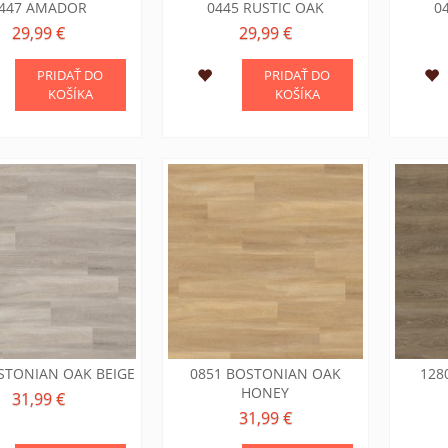
447 AMADOR
0445 RUSTIC OAK
0
29,99 €
29,99 €
PRIDAŤ DO
PRIDAŤ DO
KOŠÍKA
KOŠÍKA
STONIAN OAK BEIGE
0851 BOSTONIAN OAK
128
HONEY
31,99 €
31,99 €