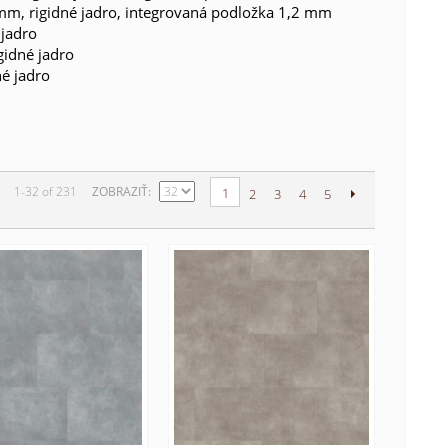
mm, rigidné jadro, integrovaná podložka 1,2 mm
 jadro
gidné jadro
é jadro
1-32 of 231
ZOBRAZIŤ
1
2
3
4
5