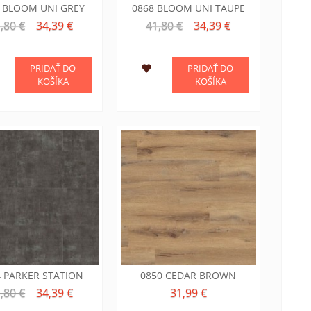
 BLOOM UNI GREY
0868 BLOOM UNI TAUPE
,80 €
34,39 €
41,80 €
34,39 €
PRIDAŤ DO
PRIDAŤ DO
KOŠÍKA
KOŠÍKA
4 PARKER STATION
0850 CEDAR BROWN
,80 €
34,39 €
31,99 €