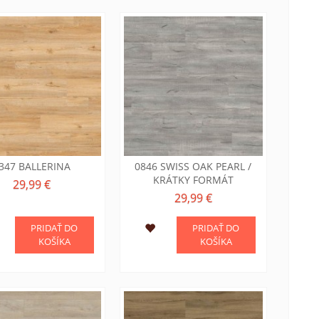
347 BALLERINA
0846 SWISS OAK PEARL /
KRÁTKY FORMÁT
29,99 €
29,99 €
PRIDAŤ DO
PRIDAŤ DO
KOŠÍKA
KOŠÍKA