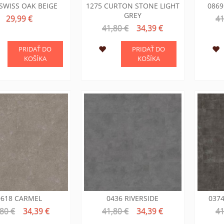
SWISS OAK BEIGE
1275 CURTON STONE LIGHT
0869
GREY
29,99 €
41
41,80 €
34,39 €
PRIDAŤ DO
PRIDAŤ DO
KOŠÍKA
KOŠÍKA
0618 CARMEL
0436 RIVERSIDE
037
80 €
34,39 €
41,80 €
34,39 €
41