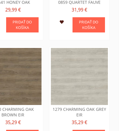
441 HONEY OAK
0859 QUARTET FAUVE
29,99 €
31,99 €
PRIDAŤ DO
PRIDAŤ DO
KOŠÍKA
KOŠÍKA
0 CHARMING OAK
1279 CHARMING OAK GREY
BROWN EIR
EIR
35,29 €
35,29 €