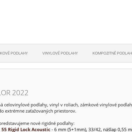
KOVÉ PODLAHY
VINYLOVÉ PODLAHY
KOMPOZITNÉ PODLAH
LOR 2022
á celovinylové podlahy, vinyl v roliach, zámkové vinylové podlahy
do extrémne zaťažovaných priestorov.
redstavujeme nové rigidné podlahy:
 55 Rigid Lock Acoustic
- 6 mm (5+1mm), 33/42, nášlap 0,55 mm