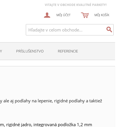
VITAJTE V OBCHODE KVALITNÉ PARKETY!
MÔJ ÚČET
MÔJ KOŠÍK
Y
PRÍSLUŠENSTVO
REFERENCIE
 ale aj podlahy na lepenie, rigidné podlahy a taktiež
, rigidné jadro, integrovaná podložka 1,2 mm