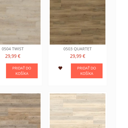
0504 TWIST
0503 QUARTET
29,99 €
29,99 €
PRIDAŤ DO
PRIDAŤ DO
KOŠÍKA
KOŠÍKA