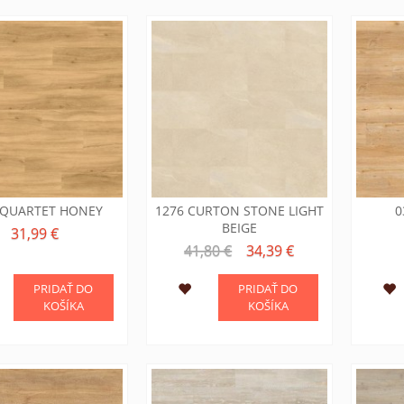
 QUARTET HONEY
1276 CURTON STONE LIGHT
0
BEIGE
31,99 €
41,80 €
34,39 €
PRIDAŤ DO
PRIDAŤ DO
KOŠÍKA
KOŠÍKA