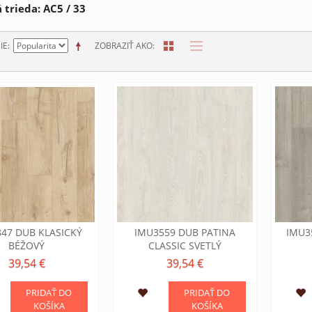
 trieda: AC5 / 33
IE
ZOBRAZIŤ AKO
47 DUB KLASICKÝ
IMU3559 DUB PATINA
IMU3
BÉŽOVÝ
CLASSIC SVETLÝ
39,54 €
39,54 €
PRIDAŤ DO
PRIDAŤ DO
KOŠÍKA
KOŠÍKA