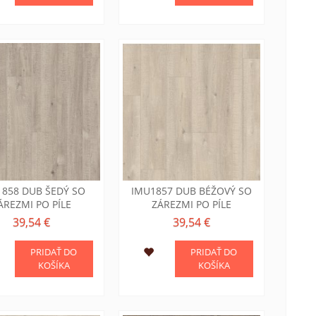
858 DUB ŠEDÝ SO
IMU1857 DUB BÉŽOVÝ SO
ÁREZMI PO PÍLE
ZÁREZMI PO PÍLE
39,54 €
39,54 €
PRIDAŤ DO
PRIDAŤ DO
KOŠÍKA
KOŠÍKA