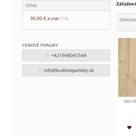
Záťažová
CENA
30,00 €
a viac
(14)
ZORADEN
CENOVÉ PONUKY
+421948041544
info@kvalitneparkety.sk
IMU18