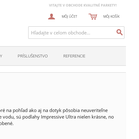
VITAJTE V OBCHODE KVALITNÉ PARKETY!
MÔJ ÚČET
MÔJ KOŠÍK
Y
PRÍSLUŠENSTVO
REFERENCIE
oré na pohľad ako aj na dotyk pôsobia neuveriteľne
vodu, sú podlahy Impressive Ultra nielen krásne, no
robené.