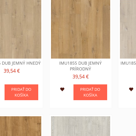
6 DUB JEMNÝ HNEDÝ
IMU1855 DUB JEMNÝ
IMU185
PRÍRODNÝ
39,54 €
39,54 €
PRIDAŤ DO
PRIDAŤ DO
KOŠÍKA
KOŠÍKA