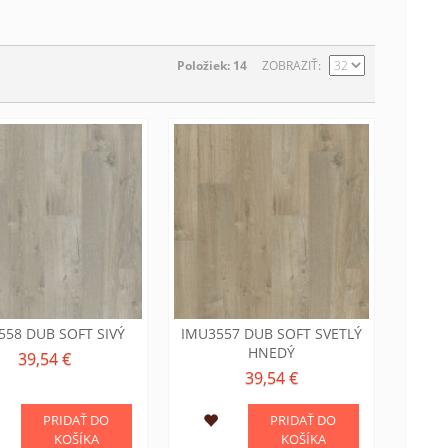
Položiek: 14
ZOBRAZIŤ
558 DUB SOFT SIVÝ
IMU3557 DUB SOFT SVETLÝ
HNEDÝ
39,54 €
39,54 €
PRIDAŤ DO
PRIDAŤ DO
KOŠÍKA
KOŠÍKA