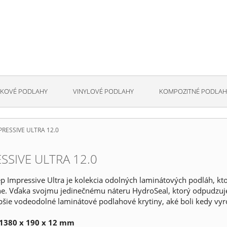
KOVÉ PODLAHY
VINYLOVÉ PODLAHY
KOMPOZITNÉ PODLAH
PRESSIVE ULTRA 12.0
SSIVE ULTRA 12.0
p Impressive Ultra je kolekcia odolných laminátových podláh, kt
e. Vďaka svojmu jedinečnému náteru HydroSeal, ktorý odpudzuje 
epšie vodeodolné laminátové podlahové krytiny, aké boli kedy vy
1380 x 190 x 12 mm