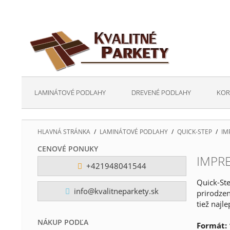
LAMINÁTOVÉ PODLAHY
DREVENÉ PODLAHY
KOR
HLAVNÁ STRÁNKA
/
LAMINÁTOVÉ PODLAHY
/
QUICK-STEP
/
IM
CENOVÉ PONUKY
IMPRE
+421948041544
Quick-Ste
info@kvalitneparkety.sk
prirodzen
tiež najl
NÁKUP PODĽA
Formát: 