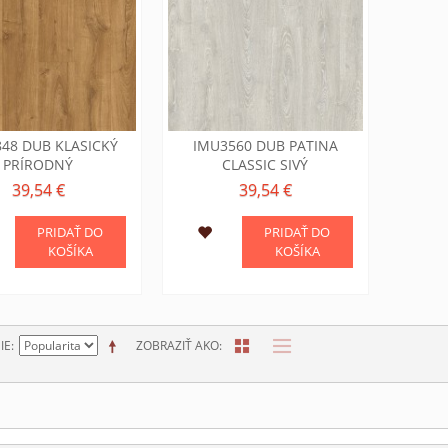
48 DUB KLASICKÝ
IMU3560 DUB PATINA
PRÍRODNÝ
CLASSIC SIVÝ
39,54 €
39,54 €
PRIDAŤ DO
PRIDAŤ DO
KOŠÍKA
KOŠÍKA
IE
ZOBRAZIŤ AKO