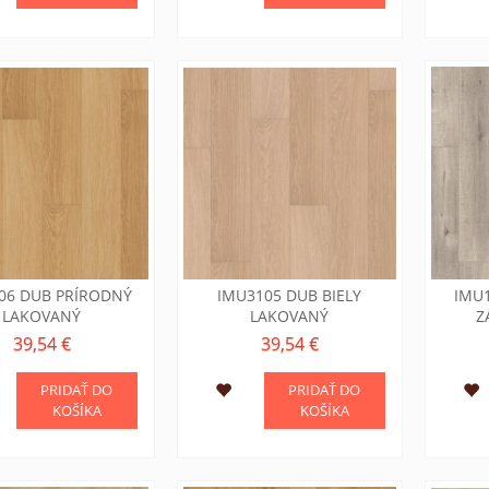
06 DUB PRÍRODNÝ
IMU3105 DUB BIELY
IMU1
LAKOVANÝ
LAKOVANÝ
Z
39,54 €
39,54 €
PRIDAŤ DO
PRIDAŤ DO
KOŠÍKA
KOŠÍKA