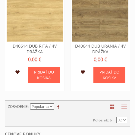
D40614 DUB RITA / 4V
D40644 DUB URANIA / 4V
DRÁŽKA
DRÁŽKA
0,00 €
0,00 €
PRIDAŤ DO
PRIDAŤ DO
KOŠÍKA
KOŠÍKA
ZORADENIE
Položiek: 6
CENOVÉ PONUKY