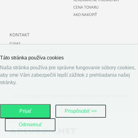
CENA TOVARU
AKO NAKÚPIŤ
KONTAKT
O NAS
KONTAKTNE INFORMACIE
Táto stránka používa cookies
O PODLAHACH
PODPORUJEME NAJMENSICH
Naša stránka používa pre správne fungovanie súbory cookies,
KALKULÁCIA
aby sme Vám zabezpečili lepší zážitok z prehliadania našej
stránky.
© 2026 najlacnejsiepodlahy.sk. Všetky práva vyhradené.
Prijať
Prispôsobiť >>
Created By
Odmietnuť