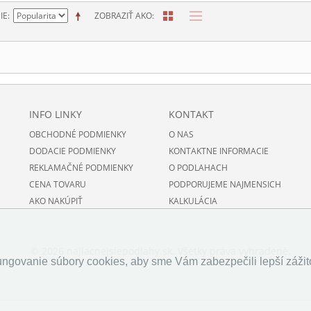
IE
ZOBRAZIŤ AKO
INFO LINKY
KONTAKT
OBCHODNÉ PODMIENKY
O NAS
DODACIE PODMIENKY
KONTAKTNE INFORMACIE
REKLAMAČNÉ PODMIENKY
O PODLAHACH
CENA TOVARU
PODPORUJEME NAJMENSICH
AKO NAKÚPIŤ
KALKULÁCIA
© 2026 najlacnejsiepodlahy.sk. Všetky práva vyhradené.
ngovanie súbory cookies, aby sme Vám zabezpečili lepší zážito