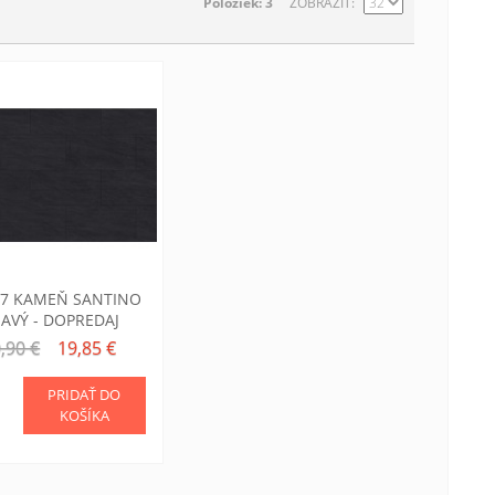
Položiek: 3
ZOBRAZIŤ
27 KAMEŇ SANTINO
AVÝ - DOPREDAJ
,90 €
19,85 €
PRIDAŤ DO
KOŠÍKA