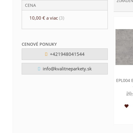
ZORADEN
CENA
10,00 €
a viac
(3)
CENOVÉ PONUKY
+421948041544
info@kvalitneparkety.sk
EPL004 
20,