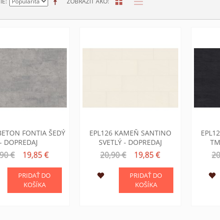
IE
ZOBRAZIŤ AKO
BETON FONTIA ŠEDÝ
EPL126 KAMEŇ SANTINO
EPL1
- DOPREDAJ
SVETLÝ - DOPREDAJ
TM
90 €
19,85 €
20,90 €
19,85 €
20
PRIDAŤ DO
PRIDAŤ DO
KOŠÍKA
KOŠÍKA