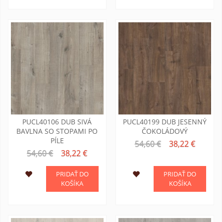
PUCL40106 DUB SIVÁ
PUCL40199 DUB JESENNÝ
BAVLNA SO STOPAMI PO
ČOKOLÁDOVÝ
PÍLE
54,60 €
38,22 €
54,60 €
38,22 €
PRIDAŤ DO
PRIDAŤ DO
KOŠÍKA
KOŠÍKA