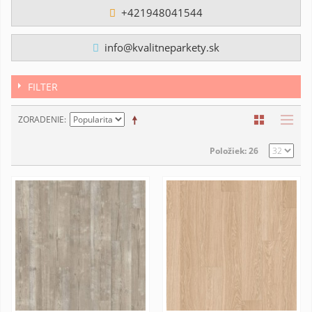
+421948041544
info@kvalitneparkety.sk
FILTER
ZORADENIE
Položiek: 26