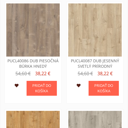
PUCL40086 DUB PIESOČNÁ
PUCL40087 DUB JESENNÝ
BÚRKA HNEDÝ
SVETLÝ PRÍRODNÝ
54,60 €
38,22 €
54,60 €
38,22 €
PRIDAŤ DO
PRIDAŤ DO
KOŠÍKA
KOŠÍKA