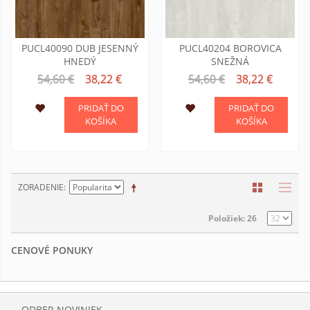
PUCL40090 DUB JESENNÝ
PUCL40204 BOROVICA
HNEDÝ
SNEŽNÁ
54,60 €
38,22 €
54,60 €
38,22 €
PRIDAŤ DO
PRIDAŤ DO
KOŠÍKA
KOŠÍKA
ZORADENIE
Položiek: 26
CENOVÉ PONUKY
ODBER NOVINIEK