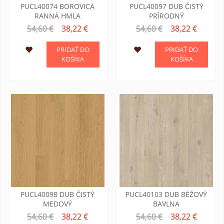
PUCL40074 BOROVICA
PUCL40097 DUB ČISTÝ
RANNÁ HMLA
PRÍRODNÝ
54,60 €
38,22 €
54,60 €
38,22 €
PRIDAŤ DO
PRIDAŤ DO
KOŠÍKA
KOŠÍKA
PUCL40098 DUB ČISTÝ
PUCL40103 DUB BÉŽOVÝ
MEDOVÝ
BAVLNA
54,60 €
38,22 €
54,60 €
38,22 €