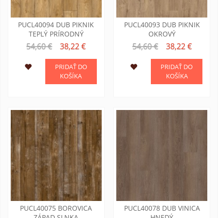
PUCL40094 DUB PIKNIK
PUCL40093 DUB PIKNIK
TEPLÝ PRÍRODNÝ
OKROVÝ
54,60 €
38,22 €
54,60 €
38,22 €
PRIDAŤ DO
PRIDAŤ DO
KOŠÍKA
KOŠÍKA
PUCL40075 BOROVICA
PUCL40078 DUB VINICA
ZÁPAD SLNKA
HNEDÝ