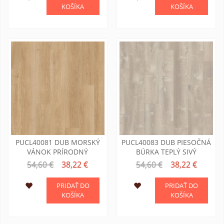
KOŠÍKA
KOŠÍKA
PUCL40081 DUB MORSKÝ
PUCL40083 DUB PIESOČNÁ
VÁNOK PRÍRODNÝ
BÚRKA TEPLÝ SIVÝ
54,60 €
38,22 €
54,60 €
38,22 €
PRIDAŤ DO
PRIDAŤ DO
KOŠÍKA
KOŠÍKA