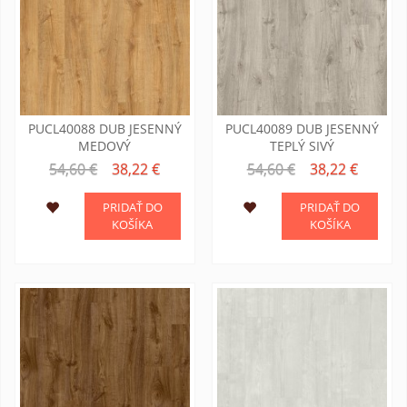
PUCL40088 DUB JESENNÝ
PUCL40089 DUB JESENNÝ
MEDOVÝ
TEPLÝ SIVÝ
54,60 €
38,22 €
54,60 €
38,22 €
PRIDAŤ DO
PRIDAŤ DO
KOŠÍKA
KOŠÍKA