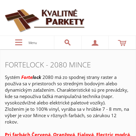
Menu
FORTELOCK - 2080 MINCE
Systém
Forte
lo
ck
2080 má zo spodnej strany raster a
používa sa v priestoroch so stredným bodovým alebo
dynamickým zaťažením. Charakteristické sú pre prevádzky,
kde sa nepoužíva ťažká manipulačná technika (napr.
vysokozdvižné alebo elektrické paletové vozíky).
Zložením je to 100% vinyl, vyrába sa v hrúbke 7 - 8 mm, na
výber je vzor Mince v rôznych farbách, so zárukou 12
rokov.
Pri farbách Červená, Oranžová, Fialová, Electric modrá,