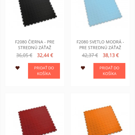
F2080 ČIERNA - PRE
F2080 SVETLO MODRÁ -
STREDNÚ ZÁŤAŽ
PRE STREDNÚ ZÁŤAŽ
36,05 €
32,44 €
42,37 €
38,13 €
PRIDAŤ DO
PRIDAŤ DO
KOŠÍKA
KOŠÍKA