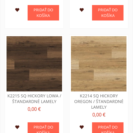
PRIDAŤ DO
PRIDAŤ DO
KOŠÍKA
KOŠÍKA
K2215 SQ HICKORY LOWA /
K2214 SQ HICKORY
ŠTANDARDNÉ LAMELY
OREGON / ŠTANDARDNÉ
LAMELY
0,00 €
0,00 €
PRIDAŤ DO
PRIDAŤ DO
KOŠÍKA
KOŠÍKA