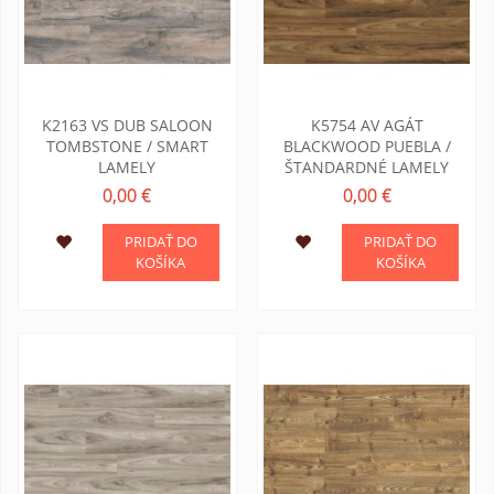
K2163 VS DUB SALOON
K5754 AV AGÁT
TOMBSTONE / SMART
BLACKWOOD PUEBLA /
LAMELY
ŠTANDARDNÉ LAMELY
0,00 €
0,00 €
PRIDAŤ DO
PRIDAŤ DO
KOŠÍKA
KOŠÍKA