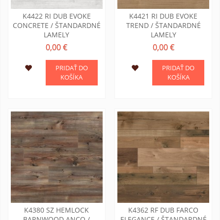
K4422 RI DUB EVOKE
K4421 RI DUB EVOKE
CONCRETE / ŠTANDARDNÉ
TREND / ŠTANDARDNÉ
LAMELY
LAMELY
0,00 €
0,00 €
PRIDAŤ DO
PRIDAŤ DO
KOŠÍKA
KOŠÍKA
K4380 SZ HEMLOCK
K4362 RF DUB FARCO
BARNWOOD ANCO /
ELEGANCE / ŠTANDARDNÉ