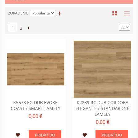
ZORADENIE
1
2
K5573 EG DUB EVOKE
K2239 RC DUB CORDOBA
COAST / SMART LAMELY
ELEGANTE / ŠTANDARDNÉ
LAMELY
0,00 €
0,00 €
PRIDAŤ DO
PRIDAŤ DO