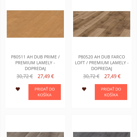
P80511 AH DUB PRIME /
P80520 AH DUB FARCO
PREMIUM LAMELY -
LOFT / PREMIUM LAMELY -
DOPREDAJ
DOPREDAJ
30,72 €
27,49 €
30,72 €
27,49 €
PRIDAŤ DO
PRIDAŤ DO
KOŠÍKA
KOŠÍKA