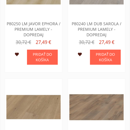
P80250 LM JAVOR EPHORA /
P80240 LM DUB SAROLA /
PREMIUM LAMELY -
PREMIUM LAMELY -
DOPREDAJ
DOPREDAJ
30,72 €
27,49 €
30,72 €
27,49 €
PRIDAŤ DO
PRIDAŤ DO
KOŠÍKA
KOŠÍKA