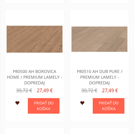
P80500 AH BOROVICA
P80510 AH DUB PURE /
HOME / PREMIUM LAMELY -
PREMIUM LAMELY -
DOPREDAJ
DOPREDAJ
30,72 €
27,49 €
30,72 €
27,49 €
PRIDAŤ DO
PRIDAŤ DO
KOŠÍKA
KOŠÍKA