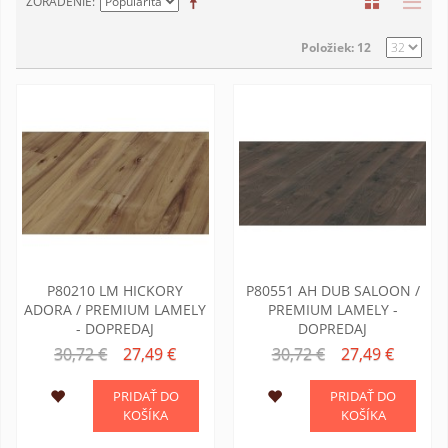
ZORADENIE
Položiek: 12
P80210 LM HICKORY
P80551 AH DUB SALOON /
ADORA / PREMIUM LAMELY
PREMIUM LAMELY -
- DOPREDAJ
DOPREDAJ
30,72 €
27,49 €
30,72 €
27,49 €
PRIDAŤ DO
PRIDAŤ DO
KOŠÍKA
KOŠÍKA