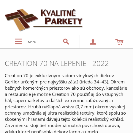
Menu
CREATION 70 NA LEPENIE - 2022
Creation 70 je exkluzívnym radom vinylových dielcov
Gerflor určeným pre najvyššiu záťaž (trieda 34–43). Okrem
bežných komerčných priestorov ako sú obchody, kancelárie
a reštaurácie je možné Creation 70 použiť aj do vstupných
hál, supermarketov a ďalších extrémne zaťažovaných
priestorov. Hrubá nášľapná vrstva (0,7 mm) okrem vysokej
ochrany umožnila aj ultra realistické textúry, ktoré spolu so
skosenými hranami dávajú tejto kolekcii realistický vzhľad.
Za zmienku stojí tiež moderná matná povrchová úprava,
vďaka ktorej nepôsobia dekory lacno a umelo.