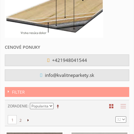
CENOVÉ PONUKY
+421948041544
info@kvalitneparkety.sk
FILTER
ZORADENIE
1
2