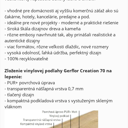
- vhodné pre domácnosti aj vyššiu komerčnú záťaž ako sú
čakárne, hotely, kancelárie, predajne a pod.
- ideálne pre nové projekty - moderné a praktické riešenie
- široká škála dizajnov dreva a kameňa
- rôzne embosy navrhnuté tak, aby prinášali realistické a
autentické dizajny
- viac formátov, rôzne veľkosti dlaždíc, nové rozmery
- vysoká odolnosť, ľahká údržba, perfektný dizajn
- 100% recyklovateľné
Zloženie vinylovej podlahy Gerflor Creation 70 na
lepenie:
- PUR+ povrchová úprava
- transparentná nášľapná vrstva 0,7 mm
- tlačený dizajn
- kompaktná podkladová vrstva s vystuženým skleným
vláknom