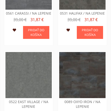
0561 CARASSI / NA LEPENIE
0531 HALIFAX / NA LEPENIE
39,00 €
31,87 €
39,00 €
31,87 €
PRIDAŤ DO
PRIDAŤ DO
KOŠÍKA
KOŠÍKA
0522 EAST VILLAGE / NA
0089 OXYD IRON / NA
LEPENIE
LEPENIE