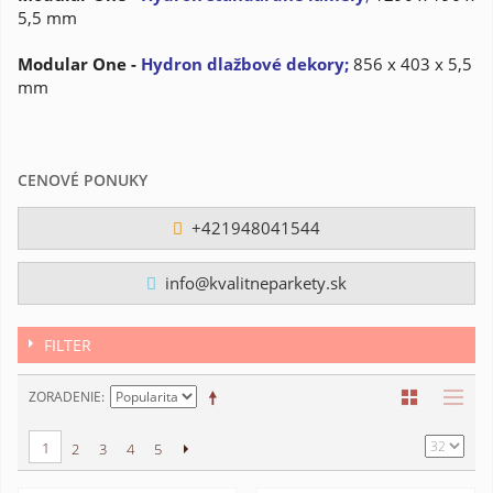
5,5 mm
Modular One -
Hydron
dlažbové dekory
;
856 x 403 x 5,5
mm
CENOVÉ PONUKY
+421948041544
info@kvalitneparkety.sk
FILTER
ZORADENIE
1
2
3
4
5