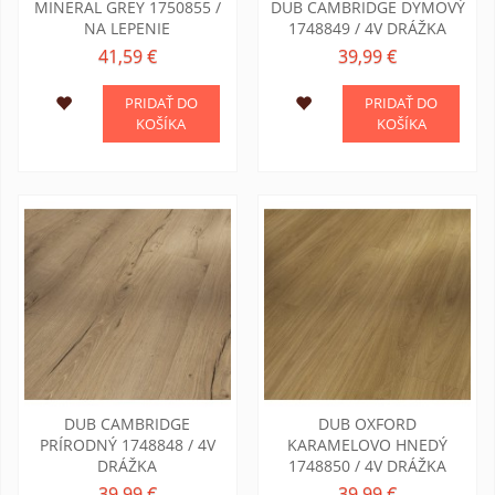
MINERAL GREY 1750855 /
DUB CAMBRIDGE DYMOVÝ
NA LEPENIE
1748849 / 4V DRÁŽKA
41,59 €
39,99 €
PRIDAŤ DO
PRIDAŤ DO
KOŠÍKA
KOŠÍKA
DUB CAMBRIDGE
DUB OXFORD
PRÍRODNÝ 1748848 / 4V
KARAMELOVO HNEDÝ
DRÁŽKA
1748850 / 4V DRÁŽKA
39,99 €
39,99 €