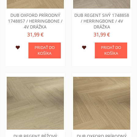
DUB OXFORD PRÍRODNÝ
DUB REGENT SIVÝ 1748858
1748857 / HERRINGBONE /
/ HERRINGBONE / 4V
4V DRÁŽKA
DRÁŽKA
31,99 €
31,99 €
PRIDAŤ DO
PRIDAŤ DO
KOŠÍKA
KOŠÍKA
DUB REGENT BÉŽOVÝ
DUB OXFORD PRÍRODNÝ