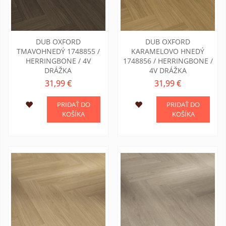
DUB OXFORD
DUB OXFORD
TMAVOHNEDÝ 1748855 /
KARAMELOVO HNEDÝ
HERRINGBONE / 4V
1748856 / HERRINGBONE /
DRÁŽKA
4V DRÁŽKA
31,99 €
31,99 €
PRIDAŤ DO
PRIDAŤ DO
KOŠÍKA
KOŠÍKA