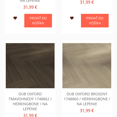
NA LEPENIE
31,99 €
31,99 €
PRIDAŤ DO
PRIDAŤ DO
KOŠÍKA
KOŠÍKA
DUB OXFORD
DUB OXFORD BRÚSENÝ
TMAVOHNEDÝ 1748862 /
1748860 / HERRINGBONE /
HERRINGBONE / NA
NA LEPENIE
LEPENIE
31,99 €
31,99 €