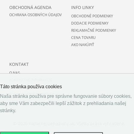
OBCHODNÁ AGENDA
INFO LINKY
OCHRANA OSOBNÝCH ÚDAJOV
OBCHODNÉ PODMIENKY
DODACIE PODMIENKY
REKLAMAČNÉ PODMIENKY
CENA TOVARU
AKO NAKÚPIŤ
KONTAKT
O NAS
KONTAKTNE INFORMACIE
Táto stránka používa cookies
O PODLAHACH
PODPORUJEME NAJMENSICH
Naša stránka používa pre správne fungovanie súbory cookies,
KALKULÁCIA
aby sme Vám zabezpečili lepší zážitok z prehliadania našej
stránky.
© 2026 najlacnejsiepodlahy.sk. Všetky práva vyhradené.