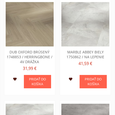
DUB OXFORD BRÚSENÝ
MARBLE ABBEY BIELY
1748853 / HERRINGBONE /
1750862 / NA LEPENIE
4V DRÁŽKA
41,59 €
31,99 €
PRIDAŤ DO
PRIDAŤ DO
KOŠÍKA
KOŠÍKA