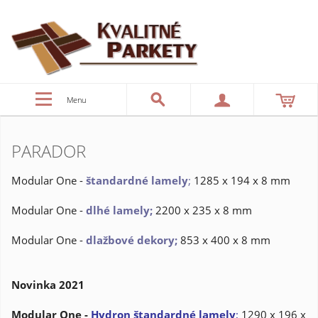
Menu
PARADOR
Modular One -
štandardné lamely
;
1285 x 194 x 8 mm
Modular One -
dlhé lamely
;
2200 x 235 x 8 mm
Modular One -
dlažbové dekory;
853 x 400 x 8 mm
Novinka 2021
Modular One -
Hydron
štandardné lamely
;
1290 x 196 x