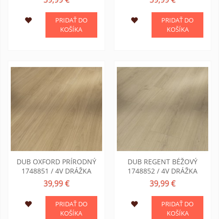
PRIDAŤ DO
PRIDAŤ DO
KOŠÍKA
KOŠÍKA
DUB OXFORD PRÍRODNÝ
DUB REGENT BÉŽOVÝ
1748851 / 4V DRÁŽKA
1748852 / 4V DRÁŽKA
39,99 €
39,99 €
PRIDAŤ DO
PRIDAŤ DO
KOŠÍKA
KOŠÍKA