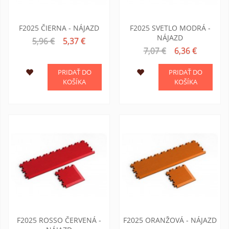
F2025 ČIERNA - NÁJAZD
F2025 SVETLO MODRÁ -
NÁJAZD
5,96 €
5,37 €
7,07 €
6,36 €
PRIDAŤ DO
PRIDAŤ DO
KOŠÍKA
KOŠÍKA
F2025 ROSSO ČERVENÁ -
F2025 ORANŽOVÁ - NÁJAZD