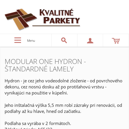
Menu
MODULAR ONE HYDRON -
ŠTANDARDNÉ LAMELY
Hydron - je cez jeho vodeodolné zloženie - od povrchového
dekoru, cez nosnú dosku až po protiťahovú vrstvu -
vynikajúci na použitie v kúpeľni.
Jeho inštalačná výška 5,5 mm robí zázraky pri renovácii, od
podlahy až ku hlave, hneď od začiatku.
Podlaha sa vyrába v 2 formátoch.