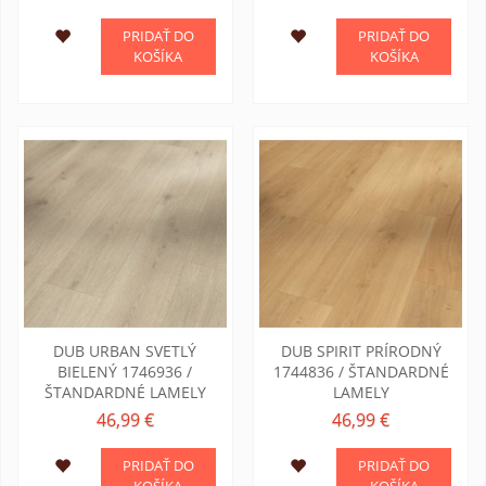
PRIDAŤ DO
PRIDAŤ DO
KOŠÍKA
KOŠÍKA
DUB URBAN SVETLÝ
DUB SPIRIT PRÍRODNÝ
BIELENÝ 1746936 /
1744836 / ŠTANDARDNÉ
ŠTANDARDNÉ LAMELY
LAMELY
46,99 €
46,99 €
PRIDAŤ DO
PRIDAŤ DO
KOŠÍKA
KOŠÍKA