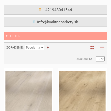
+421948041544
info@kvalitneparkety.sk
FILTER
ZORADENIE
Položiek: 12