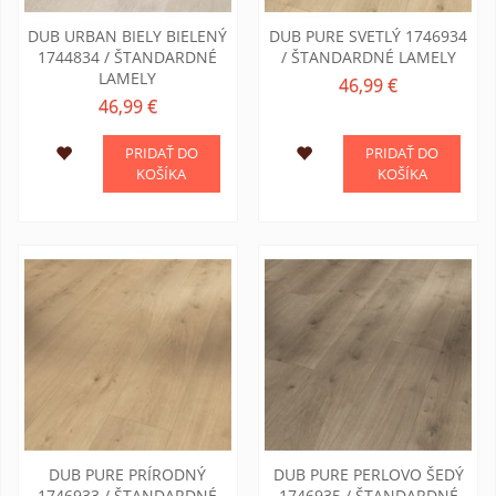
DUB URBAN BIELY BIELENÝ
DUB PURE SVETLÝ 1746934
1744834 / ŠTANDARDNÉ
/ ŠTANDARDNÉ LAMELY
LAMELY
46,99 €
46,99 €
PRIDAŤ DO
PRIDAŤ DO
KOŠÍKA
KOŠÍKA
DUB PURE PRÍRODNÝ
DUB PURE PERLOVO ŠEDÝ
1746933 / ŠTANDARDNÉ
1746935 / ŠTANDARDNÉ