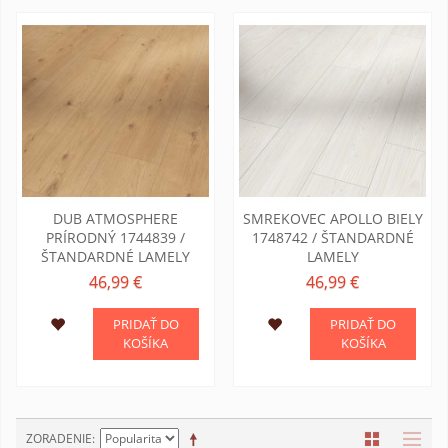
DUB ATMOSPHERE
SMREKOVEC APOLLO BIELY
PRÍRODNÝ 1744839 /
1748742 / ŠTANDARDNÉ
ŠTANDARDNÉ LAMELY
LAMELY
46,99 €
46,99 €
PRIDAŤ DO
PRIDAŤ DO
KOŠÍKA
KOŠÍKA
ZORADENIE