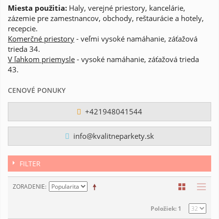
Miesta použitia:
Haly, verejné priestory, kancelárie,
zázemie pre zamestnancov, obchody, reštaurácie a hotely,
recepcie.
Komerčné priestory
- veľmi vysoké namáhanie, záťažová
trieda 34.
V ľahkom priemysle
- vysoké namáhanie, záťažová trieda
43.
CENOVÉ PONUKY
+421948041544
info@kvalitneparkety.sk
FILTER
ZORADENIE
Položiek: 1