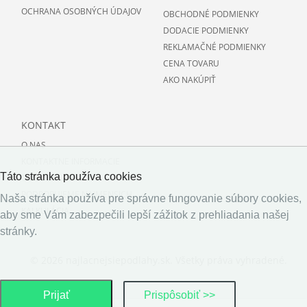
OCHRANA OSOBNÝCH ÚDAJOV
OBCHODNÉ PODMIENKY
DODACIE PODMIENKY
REKLAMAČNÉ PODMIENKY
CENA TOVARU
AKO NAKÚPIŤ
KONTAKT
O NAS
KONTAKTNE INFORMACIE
Táto stránka používa cookies
O PODLAHACH
PODPORUJEME NAJMENSICH
Naša stránka používa pre správne fungovanie súbory cookies,
KALKULÁCIA
aby sme Vám zabezpečili lepší zážitok z prehliadania našej
stránky.
© 2026 najlacnejsiepodlahy.sk. Všetky práva vyhradené.
Prijať
Prispôsobiť >>