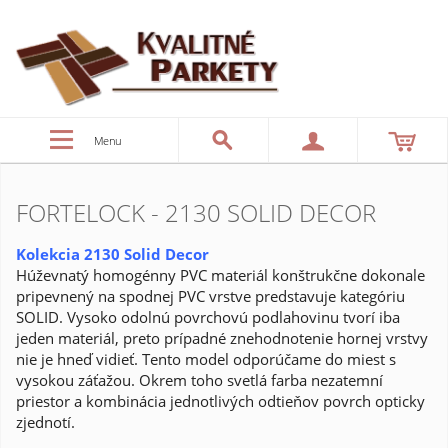
Menu
FORTELOCK - 2130 SOLID DECOR
Kolekcia 2130 Solid Decor
Húževnatý homogénny PVC materiál konštrukčne dokonale
pripevnený na spodnej PVC vrstve predstavuje kategóriu
SOLID. Vysoko odolnú povrchovú podlahovinu tvorí iba
jeden materiál, preto prípadné znehodnotenie hornej vrstvy
nie je hneď vidieť. Tento model odporúčame do miest s
vysokou záťažou. Okrem toho svetlá farba nezatemní
priestor a kombinácia jednotlivých odtieňov povrch opticky
zjednotí.