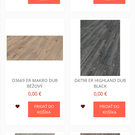
D3669 ER MAKRO DUB
D4798 ER HIGHLAND DUB
BÉŽOVÝ
BLACK
0,00 €
0,00 €
PRIDAŤ DO
PRIDAŤ DO
KOŠÍKA
KOŠÍKA