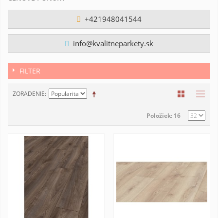
+421948041544
info@kvalitneparkety.sk
FILTER
ZORADENIE
Položiek: 16