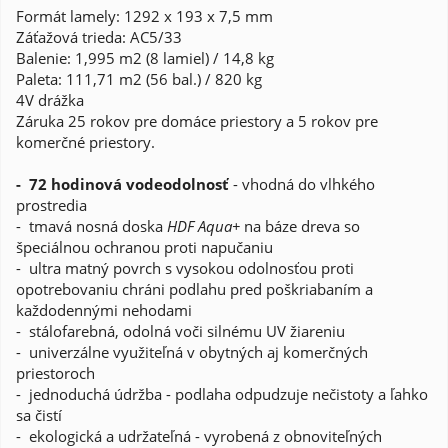
Formát lamely: 1292 x 193 x 7,5 mm
Záťažová trieda: AC5/33
Balenie: 1,995 m2 (8 lamiel) / 14,8 kg
Paleta: 111,71 m2 (56 bal.) / 820 kg
4V drážka
Záruka 25 rokov pre domáce priestory a 5 rokov pre
komerčné priestory.
- 72 hodinová vodeodolnosť
- vhodná do vlhkého
prostredia
- tmavá nosná doska
HDF Aqua+
na báze dreva so
špeciálnou ochranou proti napučaniu
- ultra matný povrch s vysokou odolnosťou proti
opotrebovaniu chráni podlahu pred poškriabaním a
každodennými nehodami
- stálofarebná, odolná voči silnému UV žiareniu
- univerzálne využiteľná v obytných aj komerčných
priestoroch
- jednoduchá údržba - podlaha odpudzuje nečistoty a ľahko
sa čistí
- ekologická a udržateľná - vyrobená z obnoviteľných