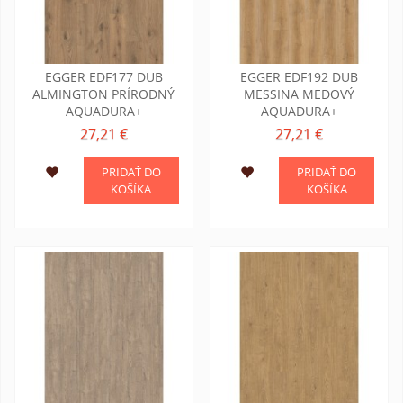
EGGER EDF177 DUB
EGGER EDF192 DUB
ALMINGTON PRÍRODNÝ
MESSINA MEDOVÝ
AQUADURA+
AQUADURA+
27,21 €
27,21 €
PRIDAŤ DO
PRIDAŤ DO
KOŠÍKA
KOŠÍKA