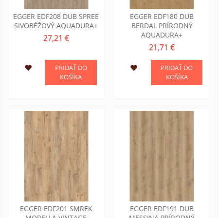
EGGER EDF208 DUB SPREE
EGGER EDF180 DUB
SIVOBÉŽOVÝ AQUADURA+
BERDAL PRÍRODNÝ
AQUADURA+
27,21 €
21,71 €
PRIDAŤ DO
PRIDAŤ DO
KOŠÍKA
KOŠÍKA
EGGER EDF201 SMREK
EGGER EDF191 DUB
MORELLA VINTAGE
MESSINA PRÍRODNÝ