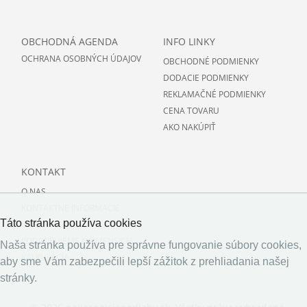
OBCHODNÁ AGENDA
INFO LINKY
OCHRANA OSOBNÝCH ÚDAJOV
OBCHODNÉ PODMIENKY
DODACIE PODMIENKY
REKLAMAČNÉ PODMIENKY
CENA TOVARU
AKO NAKÚPIŤ
KONTAKT
O NAS
KONTAKTNE INFORMACIE
Táto stránka používa cookies
O PODLAHACH
PODPORUJEME NAJMENSICH
Naša stránka používa pre správne fungovanie súbory cookies,
KALKULÁCIA
aby sme Vám zabezpečili lepší zážitok z prehliadania našej
stránky.