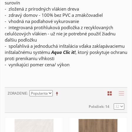
surovín
- zložená z prírodných vlákien dreva
- zdravý domov - 100% bez PVC a zmäkčovadiel
- vhodná na podlahové vykurovanie
- integrovaná protihluková podložka z recyklovaných
celulózových vlákien - už nie je potrebné použiť žiadnu
ďalšiu podložku
- spoľahlivá a jednoduchá inštalácia vďaka zaklapávaciemu
inštalačnému systému
Aqua Clic it!
, ktorý poskytuje ochranu
proti prenikaniu vlhkosti
- vynikajúci pomer cena/ výkon
ZORADENIE
Položiek: 14