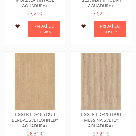
AQUADURA+
AQUADURA+
27,21 €
27,21 €
PRIDAŤ DO
PRIDAŤ DO
KOŠÍKA
KOŠÍKA
EGGER EDF185 DUB
EGGER EDF190 DUB
BERDAL SVETLOHNEDÝ
MESSINA SVETLÝ
AQUADURA+
AQUADURA+
26,31 €
27,21 €