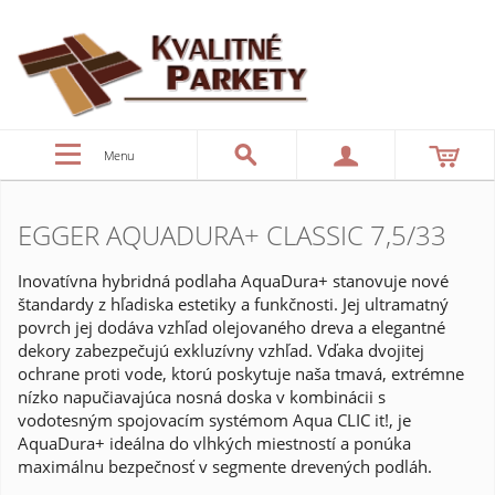
Menu
EGGER AQUADURA+ CLASSIC 7,5/33
Inovatívna hybridná podlaha AquaDura+ stanovuje nové
štandardy z hľadiska estetiky a funkčnosti. Jej ultramatný
povrch jej dodáva vzhľad olejovaného dreva a elegantné
dekory zabezpečujú exkluzívny vzhľad. Vďaka dvojitej
ochrane proti vode, ktorú poskytuje naša tmavá, extrémne
nízko napučiavajúca nosná doska v kombinácii s
vodotesným spojovacím systémom Aqua CLIC it!, je
AquaDura+ ideálna do vlhkých miestností a ponúka
maximálnu bezpečnosť v segmente drevených podláh.