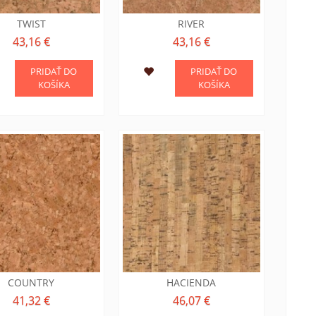
TWIST
RIVER
43,16 €
43,16 €
PRIDAŤ DO
PRIDAŤ DO
KOŠÍKA
KOŠÍKA
COUNTRY
HACIENDA
41,32 €
46,07 €