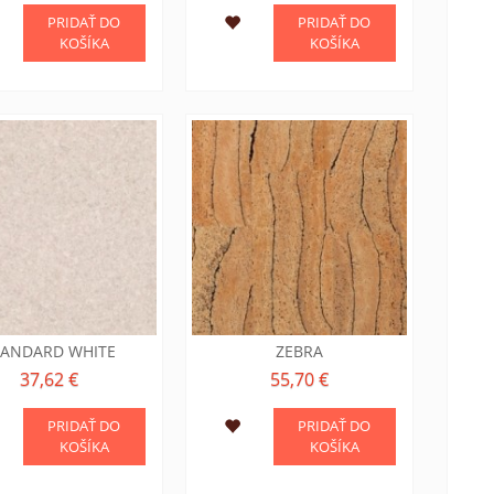
PRIDAŤ DO
PRIDAŤ DO
KOŠÍKA
KOŠÍKA
TANDARD WHITE
ZEBRA
37,62 €
55,70 €
PRIDAŤ DO
PRIDAŤ DO
KOŠÍKA
KOŠÍKA