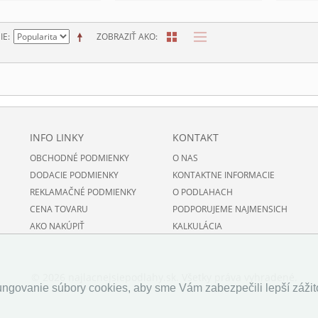
IE
ZOBRAZIŤ AKO
INFO LINKY
KONTAKT
OBCHODNÉ PODMIENKY
O NAS
DODACIE PODMIENKY
KONTAKTNE INFORMACIE
REKLAMAČNÉ PODMIENKY
O PODLAHACH
CENA TOVARU
PODPORUJEME NAJMENSICH
AKO NAKÚPIŤ
KALKULÁCIA
© 2026 najlacnejsiepodlahy.sk. Všetky práva vyhradené.
ngovanie súbory cookies, aby sme Vám zabezpečili lepší zážito