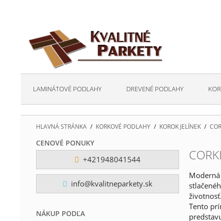
LAMINÁTOVÉ PODLAHY
DREVENÉ PODLAHY
KOR
HLAVNÁ STRÁNKA
/
KORKOVÉ PODLAHY
/
KOROK JELÍNEK
/
COR
CENOVÉ PONUKY
CORK
+421948041544
Moderná 
info@kvalitneparkety.sk
stlačenéh
životnosť
Tento prí
NÁKUP PODĽA
predstav