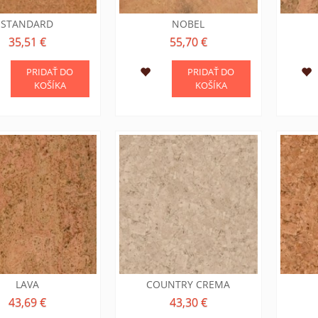
STANDARD
NOBEL
35,51 €
55,70 €
PRIDAŤ DO
PRIDAŤ DO
KOŠÍKA
KOŠÍKA
LAVA
COUNTRY CREMA
43,69 €
43,30 €