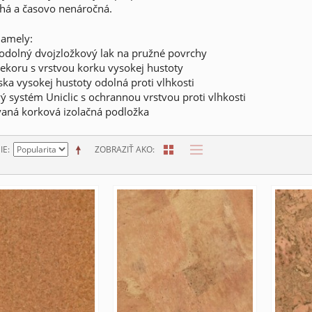
há a časovo nenáročná.
lamely:
odolný dvojzložkový lak na pružné povrchy
dekoru s vrstvou korku vysokej hustoty
ka vysokej hustoty odolná proti vlhkosti
 systém Uniclic s ochrannou vrstvou proti vlhkosti
vaná korková izolačná podložka
IE
ZOBRAZIŤ AKO