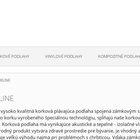
KOVÉ PODLAHY
VINYLOVÉ PODLAHY
KOMPOZITNÉ PODLAH
KLINE
LINE
vysoko kvalitná korková plávajúca podlaha spojená zámkovým 
o korku vyrobeného špeciálnou technológiu, spĺňajú naše korko
. Korková podlaha má vynikajúce akustické a tepelné - izolačné vl
rodný produkt vytvára zdravé prostredie pre bývanie, je vhodný a
uje veľkú výhodu najmä pri problémoch s chrbticou. Vďaka zámko