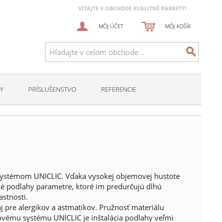
VITAJTE V OBCHODE KVALITNÉ PARKETY!
MÔJ ÚČET
MÔJ KOŠÍK
Y
PRÍSLUŠENSTVO
REFERENCIE
systémom UNICLIC. Vďaka vysokej objemovej hustote
vé podlahy parametre, ktoré im predurčujú dlhú
astnosti.
j pre alergikov a astmatikov. Pružnosť materiálu
vému systému UNICLIC je inštalácia podlahy veľmi