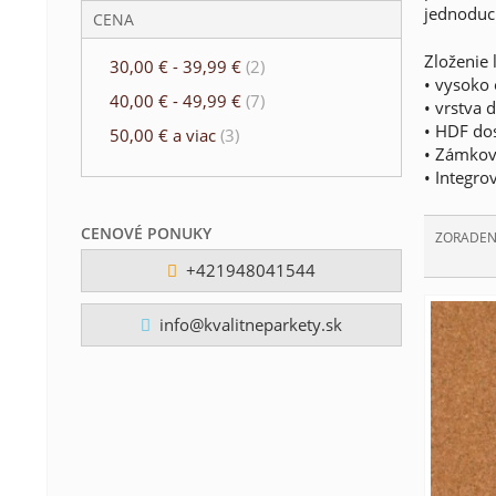
jednoduc
CENA
Zloženie 
30,00 €
-
39,99 €
(2)
• vysoko 
40,00 €
-
49,99 €
(7)
• vrstva 
• HDF dos
50,00 €
a viac
(3)
• Zámkový
• Integro
CENOVÉ PONUKY
ZORADEN
+421948041544
info@kvalitneparkety.sk