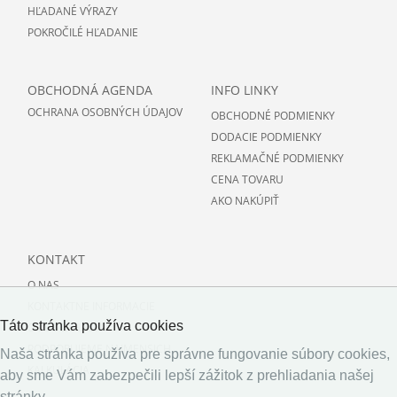
HĽADANÉ VÝRAZY
POKROČILÉ HĽADANIE
OBCHODNÁ AGENDA
INFO LINKY
OCHRANA OSOBNÝCH ÚDAJOV
OBCHODNÉ PODMIENKY
DODACIE PODMIENKY
REKLAMAČNÉ PODMIENKY
CENA TOVARU
AKO NAKÚPIŤ
KONTAKT
O NAS
KONTAKTNE INFORMACIE
Táto stránka používa cookies
O PODLAHACH
PODPORUJEME NAJMENSICH
Naša stránka používa pre správne fungovanie súbory cookies,
KALKULÁCIA
aby sme Vám zabezpečili lepší zážitok z prehliadania našej
stránky.