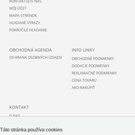
KONTAKTUJTE NÁS
MÔJ ÚČET
MAPA STRÁNOK
HĽADANÉ VÝRAZY
POKROČILÉ HĽADANIE
OBCHODNÁ AGENDA
INFO LINKY
OCHRANA OSOBNÝCH ÚDAJOV
OBCHODNÉ PODMIENKY
DODACIE PODMIENKY
REKLAMAČNÉ PODMIENKY
CENA TOVARU
AKO NAKÚPIŤ
KONTAKT
O NAS
KONTAKTNE INFORMACIE
Táto stránka používa cookies
O PODLAHACH