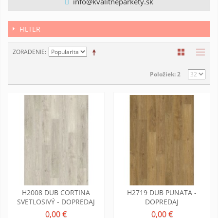
info@kvalitneparkety.sk
FILTER
ZORADENIE
Položiek: 2
H2008 DUB CORTINA
H2719 DUB PUNATA -
SVETLOSIVÝ - DOPREDAJ
DOPREDAJ
0,00 €
0,00 €