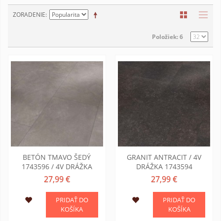
ZORADENIE
Položiek: 6
BETÓN TMAVO ŠEDÝ
GRANIT ANTRACIT / 4V
1743596 / 4V DRÁŽKA
DRÁŽKA 1743594
27,99 €
27,99 €
PRIDAŤ DO
PRIDAŤ DO
KOŠÍKA
KOŠÍKA