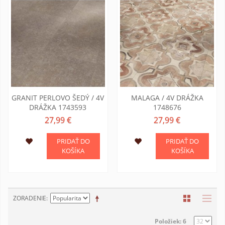
GRANIT PERLOVO ŠEDÝ / 4V
MALAGA / 4V DRÁŽKA
DRÁŽKA 1743593
1748676
27,99 €
27,99 €
PRIDAŤ DO
PRIDAŤ DO
KOŠÍKA
KOŠÍKA
ZORADENIE
Položiek: 6