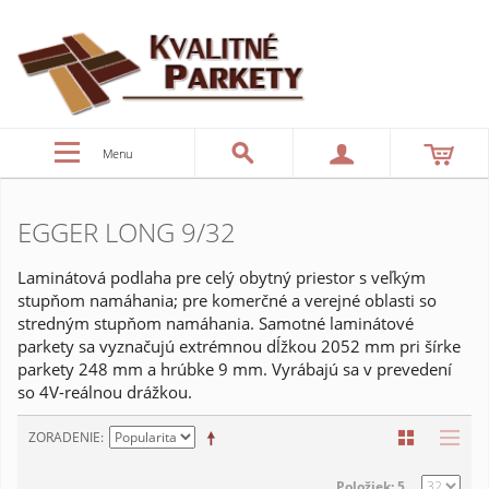
Menu
EGGER LONG 9/32
Laminátová podlaha pre celý obytný priestor s veľkým
stupňom namáhania; pre komerčné a verejné oblasti so
stredným stupňom namáhania. Samotné laminátové
parkety sa vyznačujú extrémnou dĺžkou 2052 mm pri šírke
parkety 248 mm a hrúbke 9 mm. Vyrábajú sa v prevedení
so 4V-reálnou drážkou.
ZORADENIE
Položiek: 5