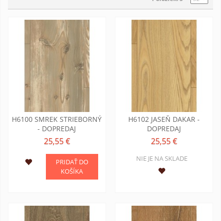
H6100 SMREK STRIEBORNÝ
H6102 JASEŇ DAKAR -
- DOPREDAJ
DOPREDAJ
25,55 €
25,55 €
NIE JE NA SKLADE
PRIDAŤ DO
KOŠÍKA