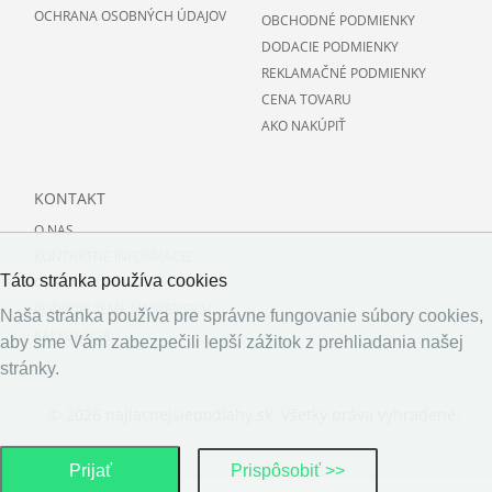
OCHRANA OSOBNÝCH ÚDAJOV
OBCHODNÉ PODMIENKY
DODACIE PODMIENKY
REKLAMAČNÉ PODMIENKY
CENA TOVARU
AKO NAKÚPIŤ
KONTAKT
O NAS
KONTAKTNE INFORMACIE
Táto stránka používa cookies
O PODLAHACH
PODPORUJEME NAJMENSICH
Naša stránka používa pre správne fungovanie súbory cookies,
KALKULÁCIA
aby sme Vám zabezpečili lepší zážitok z prehliadania našej
stránky.
© 2026 najlacnejsiepodlahy.sk. Všetky práva vyhradené.
Prijať
Prispôsobiť >>