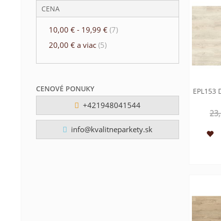
CENA
10,00 €
-
19,99 €
(7)
20,00 €
a viac
(5)
CENOVÉ PONUKY
EPL153 D
+421948041544
23,
info@kvalitneparkety.sk