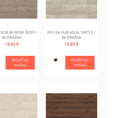
 DUB MUROM ŠEDÝ /
EPL154 DUB ASGIL SVETLÝ /
4V DRÁŽKA
4V DRÁŽKA
14,42 €
15,83 €
PRIDAŤ DO
PRIDAŤ DO
KOŠÍKA
KOŠÍKA