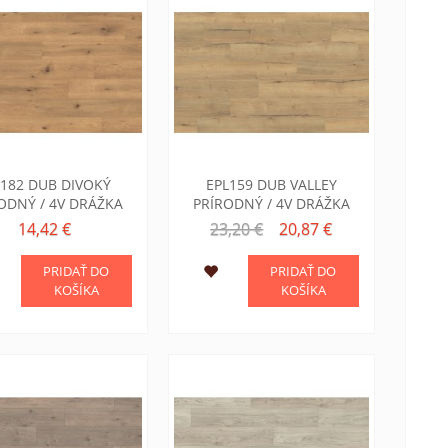
L182 DUB DIVOKÝ
EPL159 DUB VALLEY
ODNÝ / 4V DRÁŽKA
PRÍRODNÝ / 4V DRÁŽKA
14,42 €
23,20 €
20,87 €
PRIDAŤ DO
PRIDAŤ DO
KOŠÍKA
KOŠÍKA