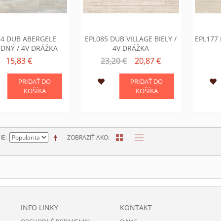
64 DUB ABERGELE
EPL085 DUB VILLAGE BIELY /
EPL177 
DNÝ / 4V DRÁŽKA
4V DRÁŽKA
15,83 €
23,20 €
20,87 €
PRIDAŤ DO
PRIDAŤ DO
KOŠÍKA
KOŠÍKA
IE
ZOBRAZIŤ AKO
INFO LINKY
KONTAKT