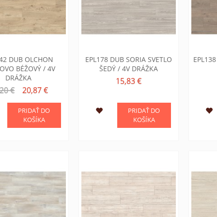
142 DUB OLCHON
EPL178 DUB SORIA SVETLO
EPL138
KOVO BÉŽOVÝ / 4V
ŠEDÝ / 4V DRÁŽKA
DRÁŽKA
15,83 €
20 €
20,87 €
PRIDAŤ DO
PRIDAŤ DO
KOŠÍKA
KOŠÍKA