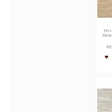
EPL
PIES
23,