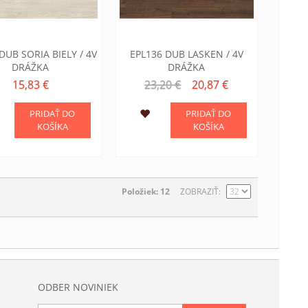
DUB SORIA BIELY / 4V
EPL136 DUB LASKEN / 4V
DRÁŽKA
DRÁŽKA
15,83 €
23,20 €
20,87 €
PRIDAŤ DO
PRIDAŤ DO
KOŠÍKA
KOŠÍKA
Položiek: 12
ZOBRAZIŤ
ODBER NOVINIEK