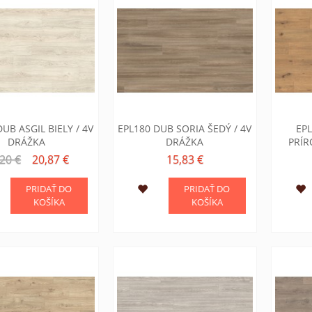
UB ASGIL BIELY / 4V
EPL180 DUB SORIA ŠEDÝ / 4V
EP
DRÁŽKA
DRÁŽKA
PRÍR
20 €
20,87 €
15,83 €
PRIDAŤ DO
PRIDAŤ DO
KOŠÍKA
KOŠÍKA