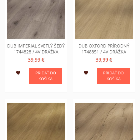
DUB IMPERIAL SVETLÝ ŠEDÝ
DUB OXFORD PRÍRODNÝ
1744828 / 4V DRÁŽKA
1748851 / 4V DRÁŽKA
39,99 €
39,99 €
PRIDAŤ DO
PRIDAŤ DO
KOŠÍKA
KOŠÍKA