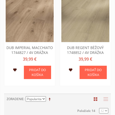
DUB IMPERIAL MACCHIATO
DUB REGENT BÉŽOVÝ
1744827 / 4V DRÁŽKA
1748852 / 4V DRÁŽKA
39,99 €
39,99 €
PRIDAŤ DO
PRIDAŤ DO
KOŠÍKA
KOŠÍKA
ZORADENIE
Položiek: 14