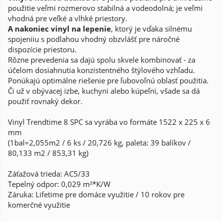
použitie veľmi rozmerovo stabilná a vodeodolná; je veľmi
vhodná pre veľké a vlhké priestory.
A nakoniec vinyl na lepenie
, ktorý je vďaka silnému
spojeniiu s podlahou vhodný obzvlášť pre náročné
dispozície priestoru.
Rôzne prevedenia sa dajú spolu skvele kombinovať - za
účelom dosiahnutia konzistentného štýlového vzhľadu.
Ponúkajú optimálne riešenie pre ľubovoľnú oblasť použitia.
Či už v obývacej izbe, kuchyni alebo kúpeľni, všade sa dá
použiť rovnaký dekor.
Vinyl Trendtime 8 SPC sa vyrába vo formáte 1522 x 225 x 6
mm
(1bal=2,055m2 / 6 ks / 20,726 kg, paleta: 39 balíkov /
80,133 m2 / 853,31 kg)
Záťažová trieda: AC5/33
Tepelný odpor: 0,029 m²*K/W
Záruka: Lifetime pre domáce využitie / 10 rokov pre
komerčné využitie