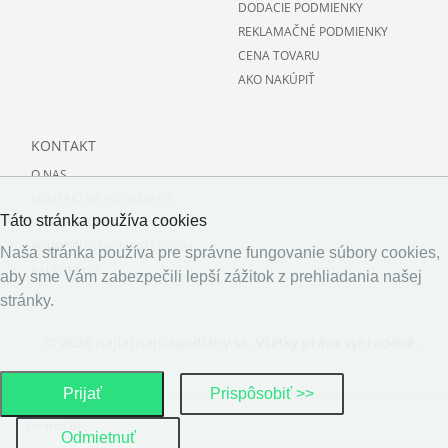
DODACIE PODMIENKY
REKLAMAČNÉ PODMIENKY
CENA TOVARU
AKO NAKÚPIŤ
KONTAKT
O NAS
KONTAKTNE INFORMACIE
Táto stránka používa cookies
O PODLAHACH
PODPORUJEME NAJMENSICH
Naša stránka používa pre správne fungovanie súbory cookies,
KALKULÁCIA
aby sme Vám zabezpečili lepší zážitok z prehliadania našej
stránky.
© 2026 najlacnejsiepodlahy.sk. Všetky práva vyhradené.
Prijať
Prispôsobiť >>
Created By
Odmietnuť