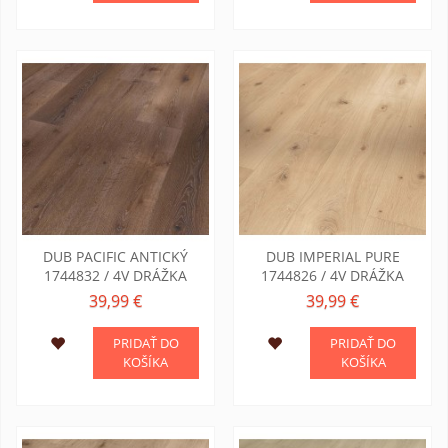
DUB PACIFIC ANTICKÝ
DUB IMPERIAL PURE
1744832 / 4V DRÁŽKA
1744826 / 4V DRÁŽKA
39,99 €
39,99 €
PRIDAŤ DO
PRIDAŤ DO
KOŠÍKA
KOŠÍKA