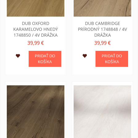
DUB OXFORD
DUB CAMBRIDGE
KARAMELOVO HNEDÝ
PRÍRODNÝ 1748848 / 4V
1748850 / 4V DRÁŽKA
DRÁŽKA
39,99 €
39,99 €
PRIDAŤ DO
PRIDAŤ DO
KOŠÍKA
KOŠÍKA