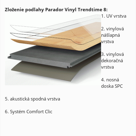
Zloženie podlahy Parador Vinyl Trendtime 8:
1. UV vrstva
2. vinylová
nášlapná
vrstva
3. vinylová
dekoračná
vrstva
4. nosná
doska SPC
5. akustická spodná vrstva
6. Systém Comfort Clic