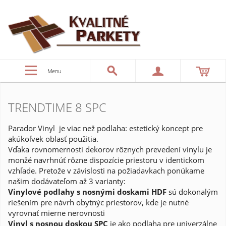
Menu
TRENDTIME 8 SPC
Parador Vinyl je viac než podlaha: estetický koncept pre
akúkoľvek oblasť použitia.
Vďaka rovnomernosti dekorov rôznych prevedení vinylu je
monžé navrhnúť rôzne dispozície priestoru v identickom
vzhľade. Pretože v závislosti na požiadavkach ponúkame
našim dodávateľom až 3 varianty:
Vinylové podlahy s nosnými doskami HDF
sú dokonalým
riešením pre návrh obytnýc priestorov, kde je nutné
vyrovnať mierne nerovnosti
Vinyl s nosnou doskou SPC
je ako podlaha pre univerzálne