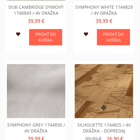
DUB CAMBRIDGE DYMOVÝ
SYMPHONY WHITE 1744829
1748849 / 4V DRÁŽKA
/ 4V DRÁŽKA
39,99 €
39,99 €
PRIDAŤ DO
PRIDAŤ DO
KOŠÍKA
KOŠÍKA
SYMPHONY GREY 1744830 /
SILHOUETTE 1744825 / 4V
4V DRÁŽKA
DRÁŽKA - DOPREDAJ
39,99 €
39,99 €
26,90 €