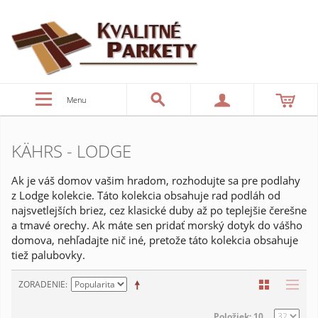
Menu
KÄHRS - LODGE
Ak je váš domov vašim hradom, rozhodujte sa pre podlahy
z Lodge kolekcie. Táto kolekcia obsahuje rad podláh od
najsvetlejších briez, cez klasické duby až po teplejšie čerešne
a tmavé orechy. Ak máte sen pridať morský dotyk do vášho
domova, nehľadajte nič iné, pretože táto kolekcia obsahuje
tiež palubovky.
ZORADENIE
Položiek: 10