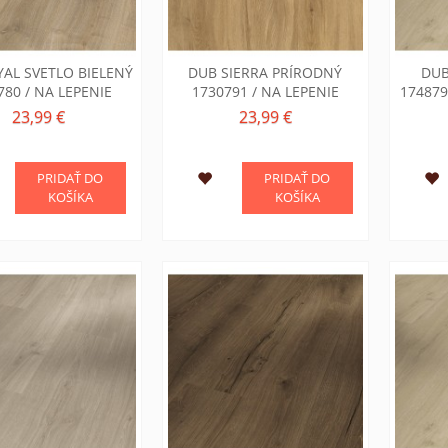
AL SVETLO BIELENÝ
DUB SIERRA PRÍRODNÝ
DUB
780 / NA LEPENIE
1730791 / NA LEPENIE
17487
23,99 €
23,99 €
PRIDAŤ DO
PRIDAŤ DO
KOŠÍKA
KOŠÍKA