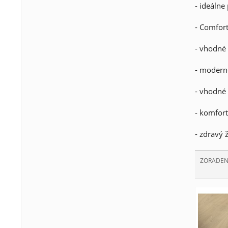
- ideáln
- Comfort
- vhodné
- moderné
- vhodné 
- komfort
- zdravý ž
ZORADEN