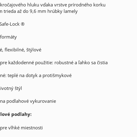
kročajového hluku vďaka vrstve prírodného korku
m trieda až do 9,6 mm hrúbky lamely
Safe-Lock ®
 formáty
, flexibilné, štýlové
pre každodenné použitie: robustné a ľahko sa čistia
né: teplé na dotyk a protišmykové
ivotný štýl
 na podlahové vykurovanie
lové podlahy:
pre vlhké miestnosti