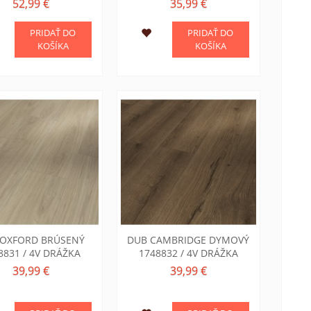
52,99 €
35,99 €
PRIDAŤ DO
PRIDAŤ DO
KOŠÍKA
KOŠÍKA
 OXFORD BRÚSENÝ
DUB CAMBRIDGE DYMOVÝ
8831 / 4V DRÁŽKA
1748832 / 4V DRÁŽKA
39,99 €
39,99 €