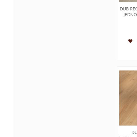
DUB REG
JEDNO
DU