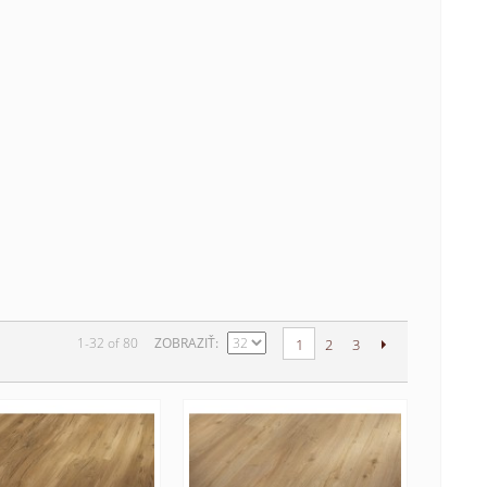
1-32 of 80
ZOBRAZIŤ
1
2
3