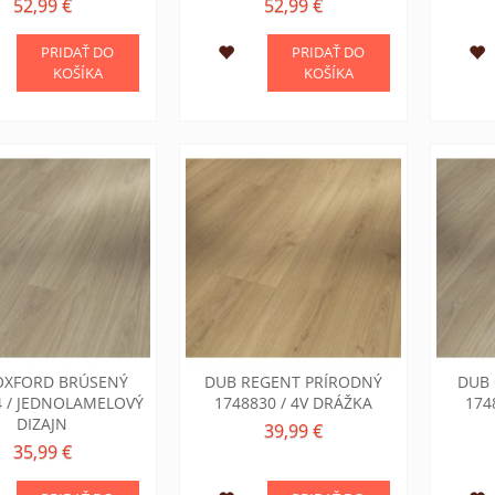
52,99 €
52,99 €
PRIDAŤ DO
PRIDAŤ DO
KOŠÍKA
KOŠÍKA
OXFORD BRÚSENÝ
DUB REGENT PRÍRODNÝ
DUB
4 / JEDNOLAMELOVÝ
1748830 / 4V DRÁŽKA
174
DIZAJN
39,99 €
35,99 €