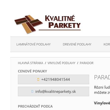
LAMINÁTOVÉ PODLAHY
DREVENÉ PODLAHY
KOR
HLAVNÁ STRÁNKA
/
VINYLOVÉ PODLAHY
/
PARADOR
CENOVÉ PONUKY
PARA
+421948041544
Rôzni ľud
info@kvalitneparkety.sk
môžete zv
Vinylové
PRECHÁDZAŤ PODĽA