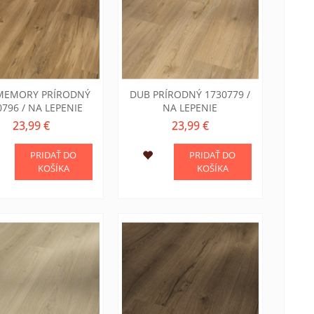
MEMORY PRÍRODNÝ
DUB PRÍRODNÝ 1730779 /
0796 / NA LEPENIE
NA LEPENIE
23,99 €
23,99 €
PRIDAŤ DO
PRIDAŤ DO
KOŠÍKA
KOŠÍKA