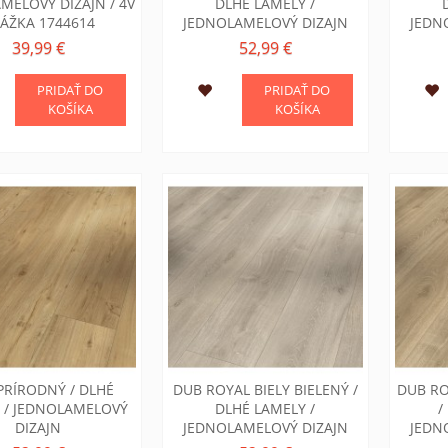
MELOVÝ DIZAJN / 4V
DLHÉ LAMELY /
ÁŽKA 1744614
JEDNOLAMELOVÝ DIZAJN
JEDN
39,99 €
52,99 €
PRIDAŤ DO
PRIDAŤ DO
KOŠÍKA
KOŠÍKA
PRÍRODNÝ / DLHÉ
DUB ROYAL BIELY BIELENÝ /
DUB RO
 / JEDNOLAMELOVÝ
DLHÉ LAMELY /
/
DIZAJN
JEDNOLAMELOVÝ DIZAJN
JEDN