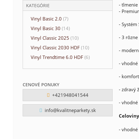
- tlmenie
KATEGÓRIE
- Premiu
Vinyl Basic 2.0
(7)
- Systém 
Vinyl Basic 30
(14)
- 3 rôzne
Vinyl Classic 2025
(10)
Vinyl Classic 2030 HDF
(10)
- moderné
Vinyl Trendtime 6.0 HDF
(6)
- vhodné 
- komfort
CENOVÉ PONUKY
- zdravý ž
+421948041544
- vhodné
info@kvalitneparkety.sk
Celoviny
- vhodné 