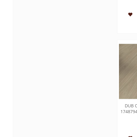
DUB 
174879