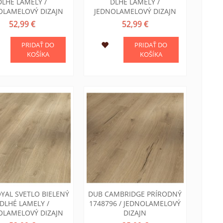
DLHÉ LAMELY /
DLHÉ LAMELY /
OLAMELOVÝ DIZAJN
JEDNOLAMELOVÝ DIZAJN
52,99 €
52,99 €
PRIDAŤ DO
PRIDAŤ DO
KOŠÍKA
KOŠÍKA
YAL SVETLO BIELENÝ
DUB CAMBRIDGE PRÍRODNÝ
 DLHÉ LAMELY /
1748796 / JEDNOLAMELOVÝ
OLAMELOVÝ DIZAJN
DIZAJN