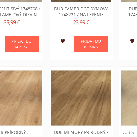
ENT SIVÝ 1748798 /
DUB CAMBRIDGE DYMOVÝ
DUB
LAMELOVÝ DIZAJN
1748221 / NA LEPENIE
174
35,99 €
23,99 €
PRIDAŤ DO
PRIDAŤ DO
KOŠÍKA
KOŠÍKA
B PRÍRODNÝ /
DUB MEMORY PRÍRODNÝ /
DUB ST