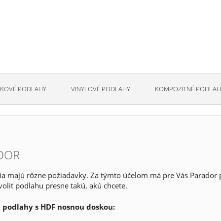
KOVÉ PODLAHY
VINYLOVÉ PODLAHY
KOMPOZITNÉ PODLAH
DOR
ia majú rôzne požiadavky. Za týmto účelom má pre Vás Parador p
oliť podlahu presne takú, akú chcete.
 podlahy s HDF nosnou doskou: