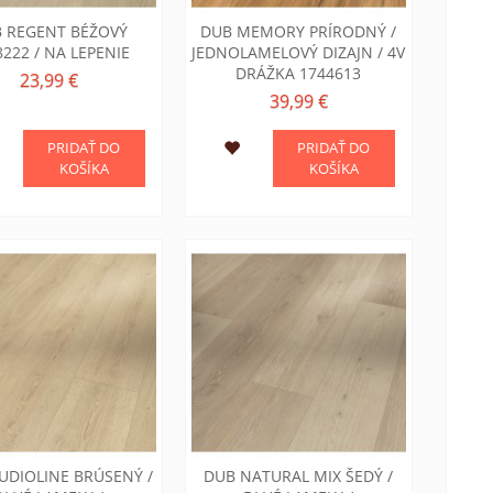
 REGENT BÉŽOVÝ
DUB MEMORY PRÍRODNÝ /
8222 / NA LEPENIE
JEDNOLAMELOVÝ DIZAJN / 4V
DRÁŽKA 1744613
23,99 €
39,99 €
PRIDAŤ DO
PRIDAŤ DO
KOŠÍKA
KOŠÍKA
UDIOLINE BRÚSENÝ /
DUB NATURAL MIX ŠEDÝ /