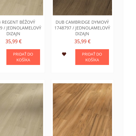
 REGENT BÉŽOVÝ
DUB CAMBRIDGE DYMOVÝ
99 / JEDNOLAMELOVÝ
1748797 / JEDNOLAMELOVÝ
DIZAJN
DIZAJN
35,99 €
35,99 €
PRIDAŤ DO
PRIDAŤ DO
KOŠÍKA
KOŠÍKA