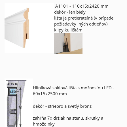
A1101 - 110x15x2420 mm
dekór - len biely
lišta je pretierateľná (v prípade
požiadavky iných odtieňov)
klipy ku lištám
Hliníková soklová lišta s možnosťou LED -
60x15x2500 mm
dekór - striebro a svetlý bronz
zahŕňa 7x držiak na stenu, skrutky a
hmoždinky