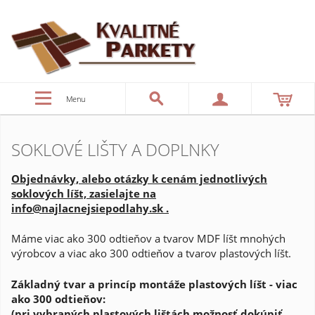
Menu
SOKLOVÉ LIŠTY A DOPLNKY
Objednávky, alebo otázky k cenám jednotlivých
soklových líšt, zasielajte na
info@najlacnejsiepodlahy.sk .
Máme viac ako 300 odtieňov a tvarov MDF líšt mnohých
výrobcov a viac ako 300 odtieňov a tvarov plastových líšt.
Základný tvar a princíp montáže plastových líšt - viac
ako 300 odtieňov:
(pri vybraných plastových lištách možnosť dokúpiť