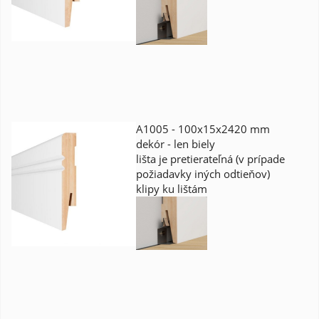
A1005 - 100x15x2420 mm
dekór - len biely
lišta je pretierateľná (v prípade
požiadavky iných odtieňov)
klipy ku lištám