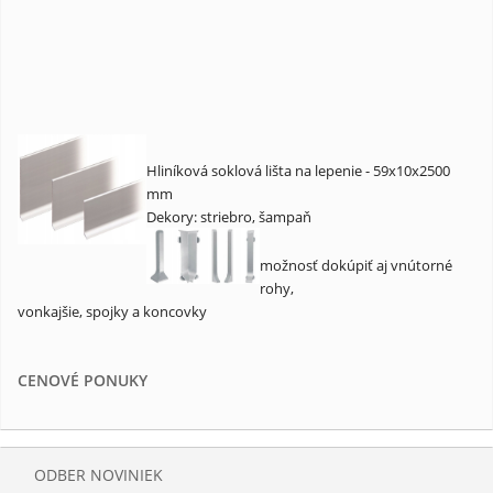
Hliníková soklová lišta na lepenie - 59x10x2500
mm
Dekory: striebro, šampaň
možnosť dokúpiť aj vnútorné
rohy,
vonkajšie, spojky a koncovky
CENOVÉ PONUKY
ODBER NOVINIEK